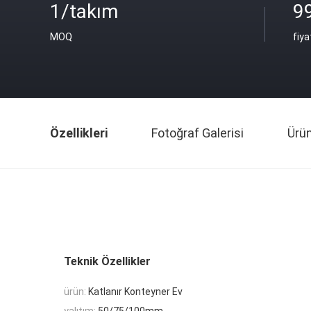
1/takım
9
MOQ
fiya
Özellikleri
Fotoğraf Galerisi
Ürü
Teknik Özellikler
ürün:
Katlanır Konteyner Ev
yalıtım:
50/75/100mm