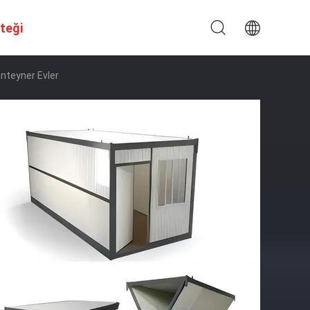
steği
onteyner Evler