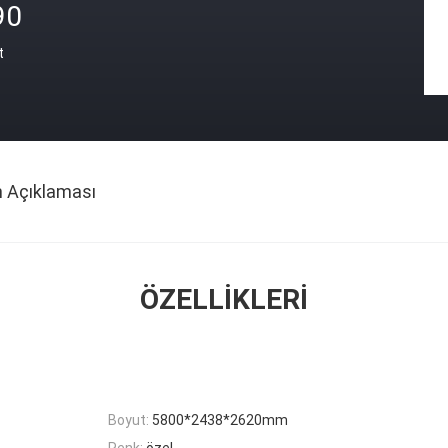
90
t
n Açıklaması
ÖZELLIKLERI
Boyut:
5800*2438*2620mm
Renk:
özel