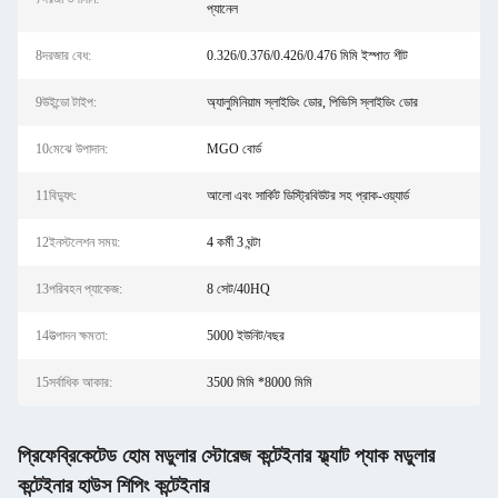
প্যানেল
8দরজার বেধ:
0.326/0.376/0.426/0.476 মিমি ইস্পাত শীট
9উইন্ডো টাইপ:
অ্যালুমিনিয়াম স্লাইডিং ডোর, পিভিসি স্লাইডিং ডোর
10মেঝে উপাদান:
MGO বোর্ড
11বিদ্যুৎ:
আলো এবং সার্কিট ডিস্ট্রিবিউটর সহ প্রাক-ওয়্যার্ড
12ইনস্টলেশন সময়:
4 কর্মী 3 ঘন্টা
13পরিবহন প্যাকেজ:
8 সেট/40HQ
14উত্পাদন ক্ষমতা:
5000 ইউনিট/বছর
15সর্বাধিক আকার:
3500 মিমি *8000 মিমি
প্রিফেব্রিকেটেড হোম মডুলার স্টোরেজ কন্টেইনার ফ্ল্যাট প্যাক মডুলার
কন্টেইনার হাউস শিপিং কন্টেইনার