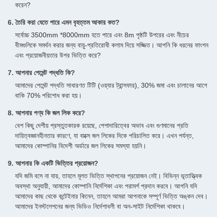
করেন?
6. তৈরি করা যেতে পারে এমন বৃহত্তম আকার কত?
সর্বোচ্চ 3500mm *8000mm হতে পারে এবং 8m পৃষ্ঠটি উপরের এবং নীচের
বীমগুলিকে সমর্থন করার জন্য বায়ু-প্রতিরোধী কলাম দিয়ে সজ্জিত। আপনি কি ধরনের ফাংশন
এবং প্রয়োজনীয়তার উপর ভিত্তি করে?
7. আপনার পেমেন্ট পদ্ধতি কি?
আমাদের পেমেন্ট পদ্ধতি সাধারণত টিটি (ওয়্যার ট্রান্সফার), 30% জমা এবং চালানের আগে
বাকি 70% পরিশোধ করা হয়।
8. আপনার পণ্য কি জল লিক করে?
বেশ কিছু দেশীয় প্রস্তুতকারক রয়েছে, পেশাদারিত্বের অভাব এবং গুণমানের প্রতি
দায়িত্বজ্ঞানহীনতার কারণে, যা বাক্সে জল লিকের দিকে পরিচালিত করে। এখন পর্যন্ত,
আমাদের কোম্পানির বিদেশী অর্ডারে জল লিকের সমস্যা হয়নি।
9. আপনার কি একটি ভিত্তির প্রয়োজন?
যদি জমি বসে না যায়, তাহলে মূলত ভিত্তি স্থাপনের প্রয়োজন নেই। বিভিন্ন ভূতাত্ত্বিক
অবস্থা অনুযায়ী, আমাদের কোম্পানি নির্দেশিকা এবং পরামর্শ প্রদান করবে। আপনি যদি
আমাদের কাছ থেকে কন্টেইনার কিনেন, তাহলে আমরা আপনাকে সম্পূর্ণ ভিত্তি অঙ্কন দেব।
আমাদের ইনস্টলেশনের জন্য ভিডিও নির্দেশাবলী বা অন-সাইট নির্দেশিকা থাকবে।