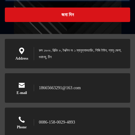
জমা দিন
রুম ১৬০৮, বিল্ডিং ৮, টংক্সিন নং ১ ম্যানুফ্যাকচারিং, শিজি টাউন, প্যানু জেলা,
গুয়াংজু, চীন
Address
18665663291@163.com
E-mail
0086-158-0029-4893
Phone