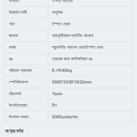
উপাদান
ইস্পাত কাঠামো
ডিজাইন শৈলী
আধুনিক
গঠন
ইস্পাত ফ্রেম
জানালা
অ্যালুমিনিয়াম স্লাইডিং জানালা
দরজা
স্যান্ডউইচ প্যানেল ডোর/ইস্পাত ডোর
রঙ
ফ্রেমের জন্য কাস্টমাইজড রঙ
পরিবহন প্যাকেজ
8 সেট/40hq
স্পেসিফিকেশন
5800*2438*2620mm
ট্রেডমার্ক
Yaxin
উৎপত্তিস্থল
চীন
উৎপাদন ক্ষমতা
5000units/বছর
পণ্যের বর্ণনা