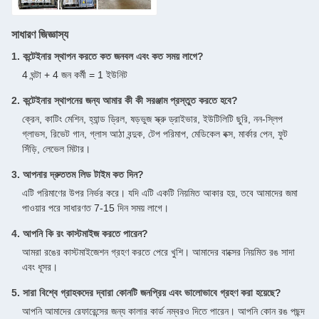
সাধারণ জিজ্ঞাস্য
1. কন্টেইনার স্থাপন করতে কত জনবল এবং কত সময় লাগে?
4 ঘন্টা + 4 জন কর্মী = 1 ইউনিট
2. কন্টেইনার স্থাপনের জন্য আমার কী কী সরঞ্জাম প্রস্তুত করতে হবে?
ক্রেন, কাটিং মেশিন, হ্যান্ড ড্রিল, ষড়ভুজ স্ক্রু ড্রাইভার, ইউটিলিটি ছুরি, নন-স্লিপ
গ্লাভস, রিভেট গান, গ্লাস আঠা বন্দুক, টেপ পরিমাপ, মেডিকেল বক্স, মার্কার পেন, ফুট
সিঁড়ি, লেভেল মিটার।
3. আপনার দ্রুততম লিড টাইম কত দিন?
এটি পরিমাণের উপর নির্ভর করে। যদি এটি একটি নিয়মিত আকার হয়, তবে আমাদের জমা
পাওয়ার পরে সাধারণত 7-15 দিন সময় লাগে।
4. আপনি কি রং কাস্টমাইজ করতে পারেন?
আমরা রঙের কাস্টমাইজেশন গ্রহণ করতে পেরে খুশি। আমাদের বাক্সের নিয়মিত রঙ সাদা
এবং ধূসর।
5. সারা বিশ্বে গ্রাহকদের দ্বারা কোনটি জনপ্রিয় এবং ভালোভাবে গ্রহণ করা হয়েছে?
আপনি আমাদের রেফারেন্সের জন্য কালার কার্ড নম্বরও দিতে পারেন। আপনি কোন রঙ পছন্দ