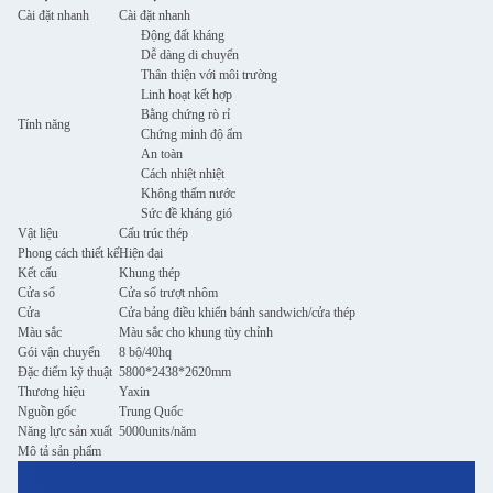
Cài đặt nhanh
Cài đặt nhanh
Động đất kháng
Dễ dàng di chuyển
Thân thiện với môi trường
Linh hoạt kết hợp
Bằng chứng rò rỉ
Tính năng
Chứng minh độ ẩm
An toàn
Cách nhiệt nhiệt
Không thấm nước
Sức đề kháng gió
Vật liệu
Cấu trúc thép
Phong cách thiết kế
Hiện đại
Kết cấu
Khung thép
Cửa sổ
Cửa sổ trượt nhôm
Cửa
Cửa bảng điều khiển bánh sandwich/cửa thép
Màu sắc
Màu sắc cho khung tùy chỉnh
Gói vận chuyển
8 bộ/40hq
Đặc điểm kỹ thuật
5800*2438*2620mm
Thương hiệu
Yaxin
Nguồn gốc
Trung Quốc
Năng lực sản xuất
5000units/năm
Mô tả sản phẩm