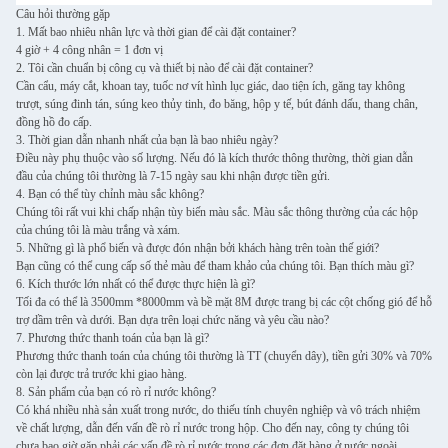
Câu hỏi thường gặp
1. Mất bao nhiêu nhân lực và thời gian để cài đặt container?
4 giờ + 4 công nhân = 1 đơn vị
2. Tôi cần chuẩn bị công cụ và thiết bị nào để cài đặt container?
Cần cẩu, máy cắt, khoan tay, tuốc nơ vít hình lục giác, dao tiện ích, găng tay không
trượt, súng đinh tán, súng keo thủy tinh, đo băng, hộp y tế, bút đánh dấu, thang chân,
đồng hồ đo cấp.
3. Thời gian dẫn nhanh nhất của bạn là bao nhiêu ngày?
Điều này phụ thuộc vào số lượng. Nếu đó là kích thước thông thường, thời gian dẫn
đầu của chúng tôi thường là 7-15 ngày sau khi nhận được tiền gửi.
4. Bạn có thể tùy chỉnh màu sắc không?
Chúng tôi rất vui khi chấp nhận tùy biến màu sắc. Màu sắc thông thường của các hộp
của chúng tôi là màu trắng và xám.
5. Những gì là phổ biến và được đón nhận bởi khách hàng trên toàn thế giới?
Bạn cũng có thể cung cấp số thẻ màu để tham khảo của chúng tôi. Bạn thích màu gì?
6. Kích thước lớn nhất có thể được thực hiện là gì?
Tối đa có thể là 3500mm *8000mm và bề mặt 8M được trang bị các cột chống gió để hỗ
trợ dầm trên và dưới. Bạn dựa trên loại chức năng và yêu cầu nào?
7. Phương thức thanh toán của bạn là gì?
Phương thức thanh toán của chúng tôi thường là TT (chuyển dây), tiền gửi 30% và 70%
còn lại được trả trước khi giao hàng.
8. Sản phẩm của bạn có rò rỉ nước không?
Có khá nhiều nhà sản xuất trong nước, do thiếu tính chuyên nghiệp và vô trách nhiệm
về chất lượng, dẫn đến vấn đề rò rỉ nước trong hộp. Cho đến nay, công ty chúng tôi
chưa bao giờ gặp phải các vấn đề rò rỉ nước trong các đơn đặt hàng ở nước ngoài.