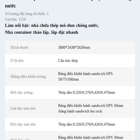
nước
Số lượng đặt hàng tối thiểu: 1
Giá bán: 1250
Làm nổi bật:
nhà chứa thép mô-đun chống nước
,
Nhà container tháo lắp
,
lắp đặt nhanh
1Kích thước:
5800*2438*2620mm
2Vật liệu:
Cấu trúc thép
Bảng điều khiển bánh sandwich EPS
3Bảng điều khiển tường:
50/75/100mm
4Độ dày tường:
Thép tấm 0,326/0,376/0,426/0,476mm
Bảng điều khiển bánh sandwich EPS 50mm
5vật liệu mái nhà:
/bảng bánh sandwich len rock
6Độ dày mái nhà:
Thép tấm 0,326/0,376/0,426/0,476mm
Bảng điều khiển bánh sandwich EPS 50mm