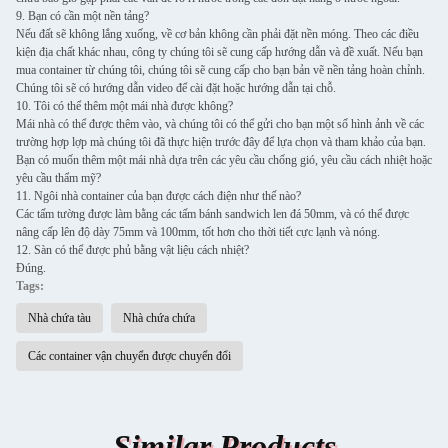
9. Bạn có cần một nền tảng?
Nếu đất sẽ không lắng xuống, về cơ bản không cần phải đặt nền móng. Theo các điều
kiện địa chất khác nhau, công ty chúng tôi sẽ cung cấp hướng dẫn và đề xuất. Nếu bạn
mua container từ chúng tôi, chúng tôi sẽ cung cấp cho bạn bản vẽ nền tảng hoàn chỉnh.
Chúng tôi sẽ có hướng dẫn video để cài đặt hoặc hướng dẫn tại chỗ.
10. Tôi có thể thêm một mái nhà được không?
Mái nhà có thể được thêm vào, và chúng tôi có thể gửi cho bạn một số hình ảnh về các
trường hợp lợp mà chúng tôi đã thực hiện trước đây để lựa chọn và tham khảo của bạn.
Bạn có muốn thêm một mái nhà dựa trên các yêu cầu chống gió, yêu cầu cách nhiệt hoặc
yêu cầu thẩm mỹ?
11. Ngôi nhà container của bạn được cách điện như thế nào?
Các tấm tường được làm bằng các tấm bánh sandwich len đá 50mm, và có thể được
nâng cấp lên độ dày 75mm và 100mm, tốt hơn cho thời tiết cực lạnh và nóng.
12. Sàn có thể được phủ bằng vật liệu cách nhiệt?
Đúng.
Tags:
Nhà chứa tàu
Nhà chứa chứa
Các container vận chuyển được chuyển đổi
Similar Products