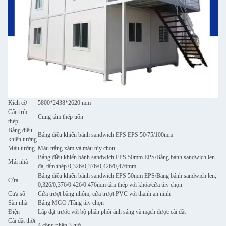
Kích cỡ
5800*2438*2620 mm
Cấu trúc
Cung tấm thép uốn
thép
Bảng điều
Bảng điều khiển bánh sandwich EPS EPS 50/75/100mm
khiển tường
Màu tường
Màu trắng xám và màu tùy chọn
Bảng điều khiển bánh sandwich EPS 50mm EPS/Bảng bánh sandwich len
Mái nhà
đá, tấm thép 0,326/0,376/0,426/0,476mm
Bảng điều khiển bánh sandwich EPS 50mm EPS/Bảng bánh sandwich len,
Cửa
0,326/0,376/0.426/0.476mm tấm thép với khóa/cửa tùy chọn
Cửa sổ
Cửa trượt bằng nhôm, cửa trượt PVC với thanh an ninh
Sàn nhà
Bảng MGO /Tầng tùy chọn
Điện
Lắp đặt trước với bộ phân phối ánh sáng và mạch được cài đặt
Cài đặt thời
4 công nhân 3 giờ