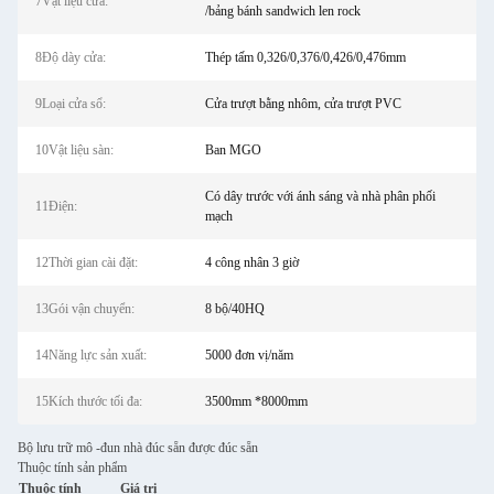
7Vật liệu cửa:
/bảng bánh sandwich len rock
8Độ dày cửa:
Thép tấm 0,326/0,376/0,426/0,476mm
9Loại cửa sổ:
Cửa trượt bằng nhôm, cửa trượt PVC
10Vật liệu sàn:
Ban MGO
Có dây trước với ánh sáng và nhà phân phối
11Điện:
mạch
12Thời gian cài đặt:
4 công nhân 3 giờ
13Gói vận chuyển:
8 bộ/40HQ
14Năng lực sản xuất:
5000 đơn vị/năm
15Kích thước tối đa:
3500mm *8000mm
Bộ lưu trữ mô -đun nhà đúc sẵn được đúc sẵn
Thuộc tính sản phẩm
Thuộc tính
Giá trị