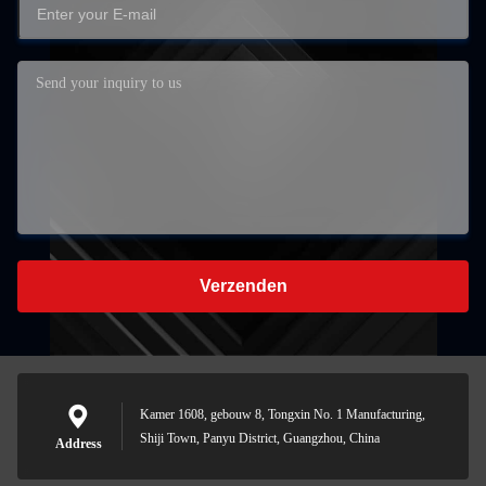
Verzenden
Kamer 1608, gebouw 8, Tongxin No. 1 Manufacturing,
Shiji Town, Panyu District, Guangzhou, China
Address