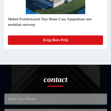
Afneembare voorgebouwde containerhuizen 20ft
brandbeveiliging en weerbestendigheid
Krijg Beste Prijs
contact