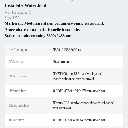
Installatie Waterdicht
Min. bestelaantal: 1
Prijs: 1250
Markeren:
Modulaire stalen containerwoning waterdicht
,
Afneembare containerhuis snelle installatie
,
Stalen containerwoning 5800x2438mm
1Afmetingen:
5800*2438*2620 mm
2Materiaal:
Staalstructuur
50/75/100 mm EPS-sandwichpaneel
3Muurpaneel:
/sandwichpaneel van steenwol
4Wanddikte:
0.326/0.376/0.426/0.476mm staalplaat
50 mm EPS-sandwichpaneel/sandwichpaneel
5Dakmateriaal:
van steenwol
6Dakdikte:
0.326/0.376/0.426/0.476mm staalplaat