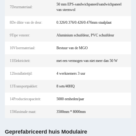
50 mm EPS-sandwichpaneel/sandwichpaneel
7Deurmateriaal:
van steenwol
8De dikte van de deur:
0.326/0.376/0.426/0.476mm staalplaat
9Tipe venster:
Aluminium schuifdeur, PVC schuifdeur
10Vloermateriaal:
Bestuur van de MGO
11Elektriciteit:
met een vermogen van niet meer dan 50 W
12Installatietijd:
4 werknemers 3 uur
13Transportpakket:
8 sets/40HQ
14Productiecapaciteit:
5000 eenheden/jaar
15Maximale maat:
3500mm * 8000mm
Geprefabriceerd huis Modulaire