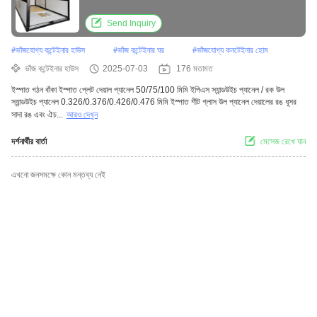
Send Inquiry
#
ভাঁজযোগ্য কন্টেইনার হাউস
#
ভাঁজ কন্টেইনার ঘর
#
ভাঁজযোগ্য কনটেইনার হোম
ভাঁজ কন্টেইনার হাউস
2025-07-03
176 মতামত
ইস্পাত গঠন বাঁকা ইস্পাত প্লেট দেয়াল প্যানেল 50/75/100 মিমি ইপিএস স্যান্ডউইচ প্যানেল / রক উল
স্যান্ডউইচ প্যানেল 0.326/0.376/0.426/0.476 মিমি ইস্পাত শীট গ্লাস উল প্যানেল দেয়ালের রঙ ধূসর
সাদা রঙ এবং ঐচ...
আরও দেখুন
দর্শনার্থীর বার্তা
মেসেজ রেখে যান
এখনো জনসমক্ষে কোন মন্তব্য নেই