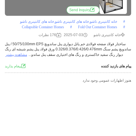
Send Inquiry
#
خانه کانتینری تاشو,خانه های کانتینری تاشو,خانه های کانتینری تاشو
Collapsible Container Homes
#
Fold Out Container Homes
#
خانه کانتینری تاشو
2025-07-03
176 نظرات
ساختار فولاد صفحه فولادی خم پانل دیواری پنل ساندویچ 50/75/100mm EPS / پنل
ساندویچ پشم سنگ 0.326/0.376/0.426/0.476mm ورق فولاد پنل پشم شیشه ای رنگ
دیوار رنگ سفید خاکستری و رنگ های اختیاری سقف پنل ساندو...
مشاهده بیشتر
پیام های بازدید کننده
پيغام بذاريد
هنوز اظهارات عمومی وجود ندارد