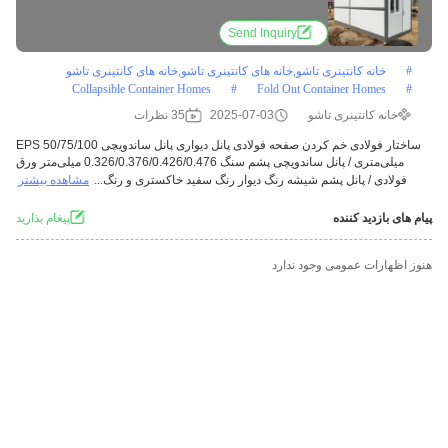
Send Inquiry
#
خانه کانتینری تاشو,خانه های کانتینری تاشو,خانه های کانتینری تاشو
Collapsible Container Homes
#
Fold Out Container Homes
#
خانه کانتینری تاشو
2025-07-03
35 نظرات
ساختار فولادی خم کردن صفحه فولادی پانل دیواری پانل ساندویچی EPS 50/75/100
میلی‌متری / پانل ساندویچی پشم سنگ 0.326/0.376/0.426/0.476 میلی‌متر ورق
فولادی / پانل پشم شیشه رنگ دیوار رنگ سفید خاکستری و رنگ...
مشاهده بیشتر
پیام های بازدید کننده
پيغام بذاريد
هنوز اظهارات عمومی وجود ندارد