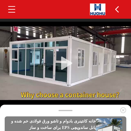
خانه کانتینری بادوام و تاشو ورق فولادی خم شده و
پانل ساندویچی EPS برای ساخت و ساز