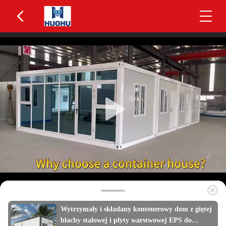
Wytrzymały i składany kontenerowy dom z giętej
blachy stalowej i płyty warstwowej EPS do