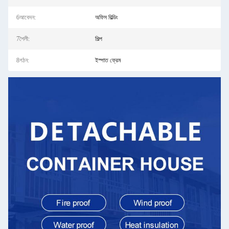
6আবেদন:
অফিস বিল্ডিং
7শৈলী:
শিল্প
8গঠন:
ইস্পাত ফ্রেম