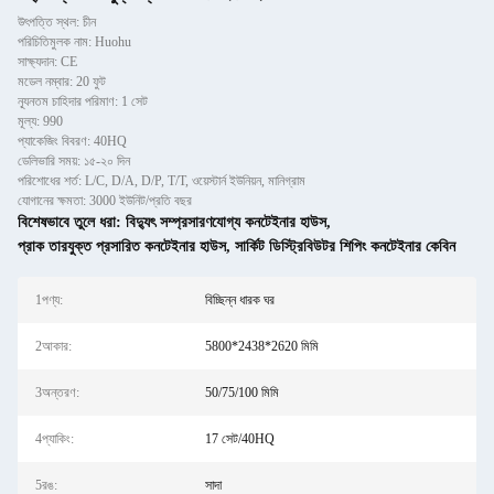
উৎপত্তি স্থল: চীন
পরিচিতিমুলক নাম: Huohu
সাক্ষ্যদান: CE
মডেল নম্বার: 20 ফুট
ন্যূনতম চাহিদার পরিমাণ: 1 সেট
মূল্য: 990
প্যাকেজিং বিবরণ: 40HQ
ডেলিভারি সময়: ১৫-২০ দিন
পরিশোধের শর্ত: L/C, D/A, D/P, T/T, ওয়েস্টার্ন ইউনিয়ন, মানিগ্রাম
যোগানের ক্ষমতা: 3000 ইউনিট/প্রতি বছর
বিশেষভাবে তুলে ধরা:
বিদ্যুৎ সম্প্রসারণযোগ্য কনটেইনার হাউস
,
প্রাক তারযুক্ত প্রসারিত কনটেইনার হাউস
,
সার্কিট ডিস্ট্রিবিউটর শিপিং কনটেইনার কেবিন
1পণ্য:
বিচ্ছিন্ন ধারক ঘর
2আকার:
5800*2438*2620 মিমি
3অন্তরণ:
50/75/100 মিমি
4প্যাকিং:
17 সেট/40HQ
5রঙ:
সাদা