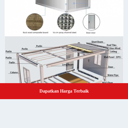
Dapatkan Harga Terbaik
Get a Quote
Struktur Baja
Plat baja lentur
Panel
50/75/100mm panel sandwich EPS / panel sandwich wol batu 0,
dinding
Panel wol kaca