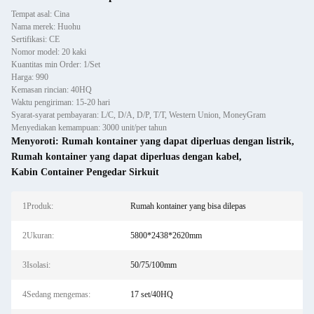
Tempat asal: Cina
Nama merek: Huohu
Sertifikasi: CE
Nomor model: 20 kaki
Kuantitas min Order: 1/Set
Harga: 990
Kemasan rincian: 40HQ
Waktu pengiriman: 15-20 hari
Syarat-syarat pembayaran: L/C, D/A, D/P, T/T, Western Union, MoneyGram
Menyediakan kemampuan: 3000 unit/per tahun
Menyoroti:
Rumah kontainer yang dapat diperluas dengan listrik
,
Rumah kontainer yang dapat diperluas dengan kabel
,
Kabin Container Pengedar Sirkuit
1Produk:
Rumah kontainer yang bisa dilepas
2Ukuran:
5800*2438*2620mm
3Isolasi:
50/75/100mm
4Sedang mengemas:
17 set/40HQ