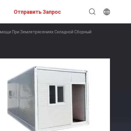
Отправить Запрос
омощи При Землетрясениях Складной Сборный