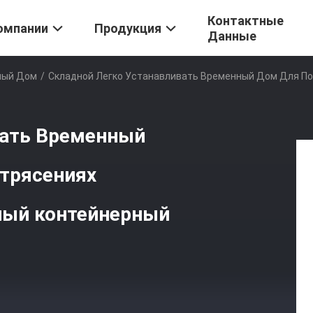
Контактные
омпании
Продукция
Данные
ный Дом
/
Складной Легко Устанавливать Временный Дом Для П
вать Временный
трясениях
ный контейнерный