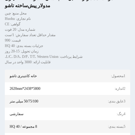
مدولار پیش‌ساخته تاشو
محل منبع: چین
نام تجاری: Huohu
گواهی: CE
شماره مدل: 20 فوت
مقدار حداقل تعداد سفارش: 1/ست
قیمت: 990
جزئیات بسته بندی: 40 HQ
زمان تحویل: 15-20 روز
شرایط پرداخت: L/C، D/A، D/P، T/T، Western Union،
قابلیت ارائه: 3000 واحد در سال
1محصول:
خانه کانتینری تاشو
2اندازه:
5800*2438*2620mm
3عایق بندی:
50/75/100 میلی متر
4رنگ:
سفارشی
5بسته بندی:
8 مجموعه / 40 HQ