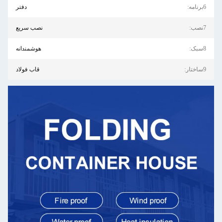
6برنامه:
دفتر
7نصب:
نصب سریع
8سبک:
هوشمندانه
9ساختار:
قاب فولاد