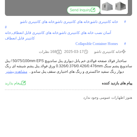
Send Inquiry
#
خانه کانتینری تاشو,خانه های کانتینری تاشو,خانه های کانتینری تاشو
#
آسان نصب خانه های کانتینری تاشو,خانه های کانتینری قابل انعطاف,خانه
کانتینر قابل انعطاف
Collapsible Container Homes
#
خانه کانتینری تاشو
2025-03-17
168 نظرات
ساختار فولاد صفحه فولادی خم پانل دیواری پنل ساندویچ 50/75/100mm EPS / پنل
ساندویچ پشم سنگ 0.326/0.376/0.426/0.476mm ورق فولاد پنل پشم شیشه ای رنگ
دیوار رنگ سفید خاکستری و رنگ های اختیاری سقف پنل ساندو...
مشاهده بیشتر
پیام های بازدید کننده
پيغام بذاريد
هنوز اظهارات عمومی وجود ندارد