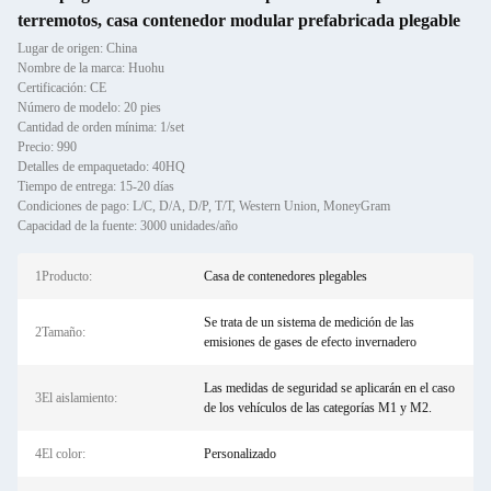
terremotos, casa contenedor modular prefabricada plegable
Lugar de origen: China
Nombre de la marca: Huohu
Certificación: CE
Número de modelo: 20 pies
Cantidad de orden mínima: 1/set
Precio: 990
Detalles de empaquetado: 40HQ
Tiempo de entrega: 15-20 días
Condiciones de pago: L/C, D/A, D/P, T/T, Western Union, MoneyGram
Capacidad de la fuente: 3000 unidades/año
1Producto:
Casa de contenedores plegables
Se trata de un sistema de medición de las
2Tamaño:
emisiones de gases de efecto invernadero
Las medidas de seguridad se aplicarán en el caso
3El aislamiento:
de los vehículos de las categorías M1 y M2.
4El color:
Personalizado