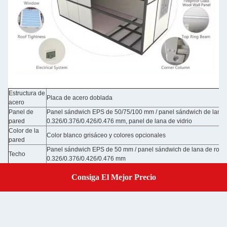
Estructura de
Placa de acero doblada
acero
Panel de
Panel sándwich EPS de 50/75/100 mm / panel sándwich de lana 
pared
0.326/0.376/0.426/0.476 mm, panel de lana de vidrio
Color de la
Color blanco grisáceo y colores opcionales
pared
Panel sándwich EPS de 50 mm / panel sándwich de lana de roca
Techo
0.326/0.376/0.426/0.476 mm
Panel sándwich EPS de 50 mm / panel sándwich de lana de roca
Puerta
Consiga El Mejor Precio
0.326/0.376/0.426/0.476 mm con cerradura / puertas opcionales
Get A Quote
Ventana
Puerta corredera de aluminio, puerta corredera de PVC con barr
Suelo
Tablero MGO / suelo opcional
Electricidad
Pre-cableado con iluminación y distribuidor de circuitos instalado