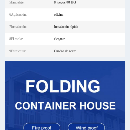
5Embalaje:
8 juegos/40 HQ
6Aplicación:
oficina
7Instalación:
Instalación rápida
8El estilo:
elegante
9Estructura:
Cuadro de acero