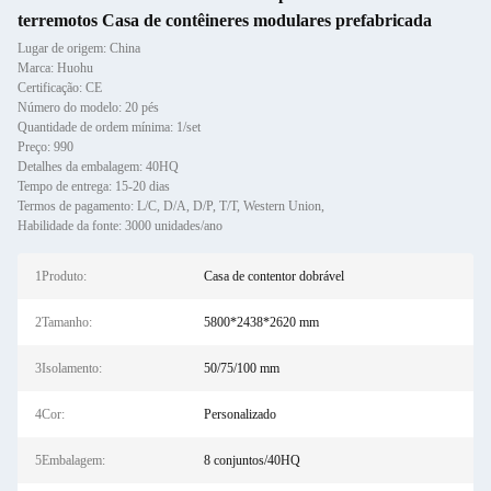
terremotos Casa de contêineres modulares prefabricada
Lugar de origem: China
Marca: Huohu
Certificação: CE
Número do modelo: 20 pés
Quantidade de ordem mínima: 1/set
Preço: 990
Detalhes da embalagem: 40HQ
Tempo de entrega: 15-20 dias
Termos de pagamento: L/C, D/A, D/P, T/T, Western Union,
Habilidade da fonte: 3000 unidades/ano
1Produto:
Casa de contentor dobrável
2Tamanho:
5800*2438*2620 mm
3Isolamento:
50/75/100 mm
4Cor:
Personalizado
5Embalagem:
8 conjuntos/40HQ