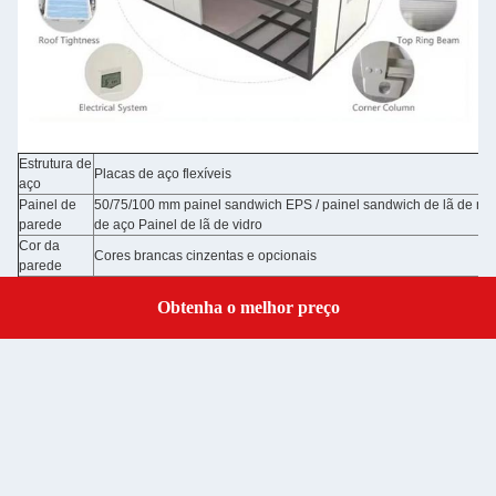
Estrutura de
Placas de aço flexíveis
aço
Painel de
50/75/100 mm painel sandwich EPS / painel sandwich de lã de ro
parede
de aço Painel de lã de vidro
Cor da
Cores brancas cinzentas e opcionais
parede
Painel de sandwich de 50 mm de EPS / painel de sandwich de lã 
Tecto
Obtenha o melhor preço
chapa de aço
Get a Quote
Painel sandwich de 50 mm de EPS / painel sandwich de lã de roc
Portão
chapa de aço com fechadura / portas opcionais
Janela
Porta deslizante de alumínio, porta deslizante de PVC com barra 
Piso
Conselho de administração da MGO / piso opcional
Energia
Pre-cableado com iluminação e distribuidor de circuito instalado
elétrica