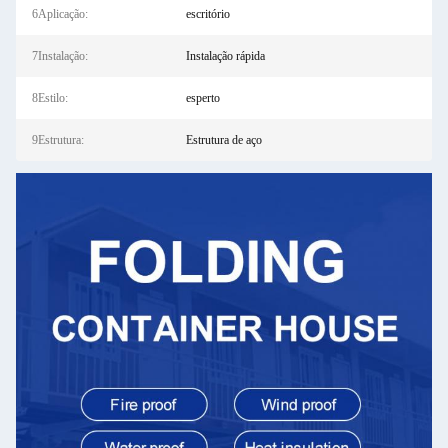
6Aplicação:
escritório
7Instalação:
Instalação rápida
8Estilo:
esperto
9Estrutura:
Estrutura de aço