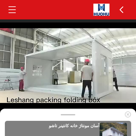
آسان مونتاژ خانه کانتینر تاشو