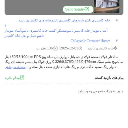
Send Inquiry
#
خانه کانتینری تاشو,خانه های کانتینری تاشو,خانه های کانتینری تاشو
#
آسان مونتاژ خانه کانتینر تاشو,مسکن کمپ خانه کانتینری تاشو,آسان مونتاژ
تاشو حمل و نقل خانه کانتینر
Collapsible Container Homes
#
خانه کانتینری تاشو
2025-12-03
136 نظرات
ساختار فولاد صفحه فولادی خم پانل دیواری پنل ساندویچ 50/75/100mm EPS / پنل
ساندویچ پشم سنگ 0.326/0.376/0.426/0.476mm ورق فولاد پنل پشم شیشه ای رنگ
دیوار رنگ سفید خاکستری و رنگ های اختیاری سقف پنل ساندو...
مشاهده بیشتر
پیام های بازدید کننده
پيغام بذاريد
هنوز اظهارات عمومی وجود ندارد