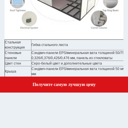
Стальная
Гибка стального листа
конструкция
Стеновые
Сэндвич-панели EPS/минеральная вата толщиной 50/75/10
панели
0,326/0,376/0,426/0,476 мм, панель из стекловаты
Цвет стен
Серо-белый цвет и дополнительные цвета
Сэндвич-панели EPS/минеральная вата толщиной 50 мм, ст
Крыша
мм
Сэндвич-панели EPS/минеральная вата толщиной 50 мм, ст
Дверь
Получите самую лучшую цену
мм с замком / дополнительные двери
Get a Quote
Окно
Алюминиевая раздвижная дверь, раздвижная дверь из ПВ
Пол
Панель MGO / дополнительный пол
Электричество
Предварительно подключено с установленным освещение