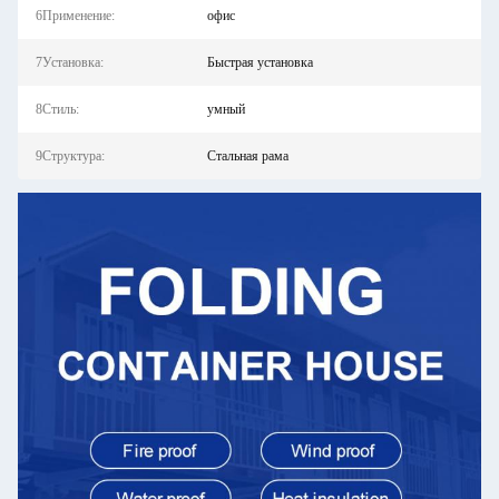
6Применение:
офис
7Установка:
Быстрая установка
8Стиль:
умный
9Структура:
Стальная рама