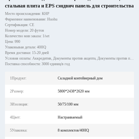
стальная плита и EPS сэндвич панель для строительства
Место происхождения: КНР
Фирменное наименование: Huohu
Сертификация: CE
Номер модели: 20 футов
Количество мин заказа: 1/set
Цена: 990
Упаковывая детали: 40HQ
Время доставки: 15-20 дней
Условия оплаты: Аккредитив, Документы против акцепта, Документы против платежа, Банковский перевод, Western Union, M
Поставка способности: 3000 единиц/в год
1Продукт:
Складной контейнерный дом
2Размер:
5800*2438*2620 мм
3Изоляция:
50/75/100 мм
4Цвет:
Настраиваемый
5Упаковка:
8 комплектов/40HQ