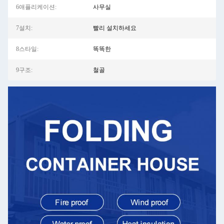
6애플리케이션:
사무실
7설치:
빨리 설치하세요
8스타일:
똑똑한
9구조:
철골