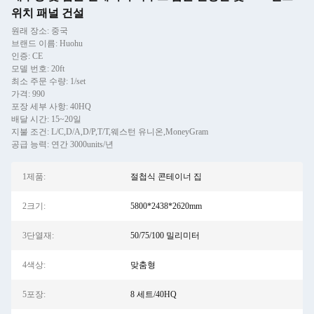
위치 패널 건설
원래 장소: 중국
브랜드 이름: Huohu
인증: CE
모델 번호: 20ft
최소 주문 수량: 1/set
가격: 990
포장 세부 사항: 40HQ
배달 시간: 15~20일
지불 조건: L/C,D/A,D/P,T/T,웨스턴 유니온,MoneyGram
공급 능력: 연간 3000units/년
1제품:
절첩식 콘테이너 집
2크기:
5800*2438*2620mm
3단열재:
50/75/100 밀리미터
4색상:
맞춤형
5포장:
8 세트/40HQ