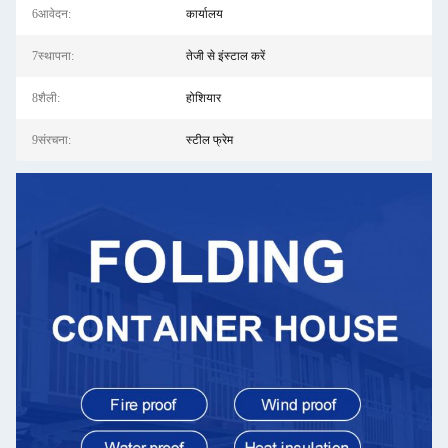
6आवेदन:
कार्यालय
7स्थापना:
तेजी से इंस्टाल करें
8शैली:
होशियार
9संरचना:
स्टील फ्रेम