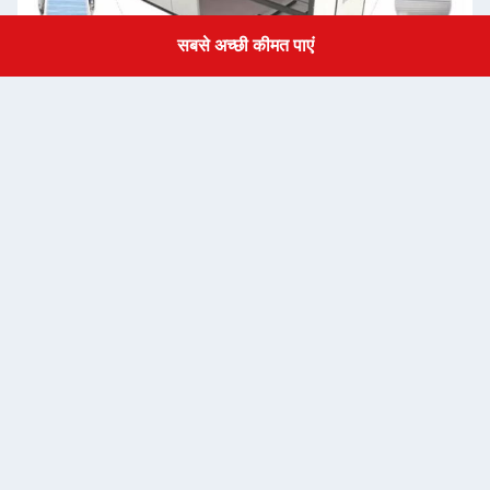
सबसे अच्छी कीमत पाएं
Get a Quote
इस्पात संरचना
झुकने वाली स्टील प्लेट
दीवार पैनल
50/75/100 मिमी ईपीएस सैंडविच पैनल/रॉक वॉल सैंडविच पैनल 0.326/0.376/0.426/
दीवार का रंग
ग्रे सफेद रंग और वैकल्पिक रंग
छत
50 मिमी ईपीएस सैंडविच पैनल/रॉक वॉल सैंडविच पैनल 0.326/0.376/0.426/0.476 म
दरवाजा
50 मिमी ईपीएस सैंडविच पैनल/रॉक वॉल सैंडविच पैनल 0.326/0.376/0.426/0.476 मिम
खिड़की
सुरक्षा पट्टी के साथ एल्यूमीनियम स्लाइडिंग दरवाजा, पीवीसी स्लाइडिंग दरवाजा
फर्श
एमजीओ बोर्ड/वैकल्पिक मंजिल
विद्युत
पूर्व वायर्ड प्रकाश व्यवस्था और सर्किट वितरक स्थापित के साथ