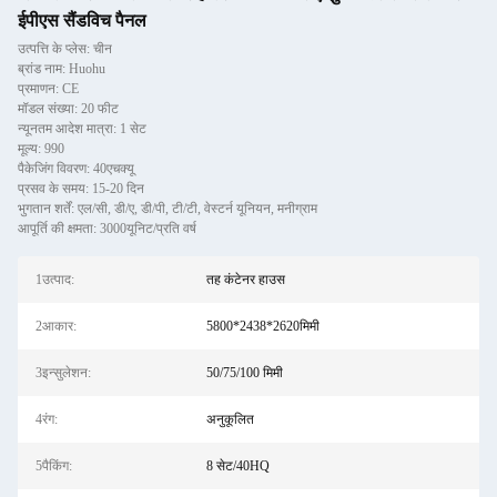
ईपीएस सैंडविच पैनल
उत्पत्ति के प्लेस: चीन
ब्रांड नाम: Huohu
प्रमाणन: CE
मॉडल संख्या: 20 फीट
न्यूनतम आदेश मात्रा: 1 सेट
मूल्य: 990
पैकेजिंग विवरण: 40एचक्यू
प्रसव के समय: 15-20 दिन
भुगतान शर्तें: एल/सी, डी/ए, डी/पी, टी/टी, वेस्टर्न यूनियन, मनीग्राम
आपूर्ति की क्षमता: 3000यूनिट/प्रति वर्ष
1उत्पाद:
तह कंटेनर हाउस
2आकार:
5800*2438*2620मिमी
3इन्सुलेशन:
50/75/100 मिमी
4रंग:
अनुकूलित
5पैकिंग:
8 सेट/40HQ