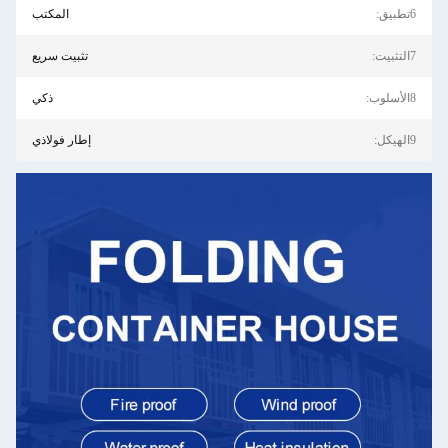
6تطبيق:
المكتب
7التثبيت:
تثبيت سريع
8الأسلوب:
ذكي
9الهيكل:
إطار فولاذي