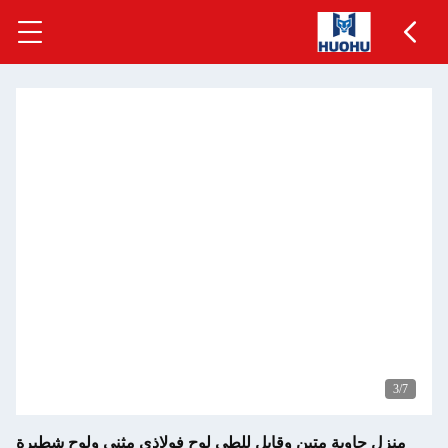
3
/7
منزل حاوية متين وقابل للطي لوح فولاذي مثني ولوح شطيرة