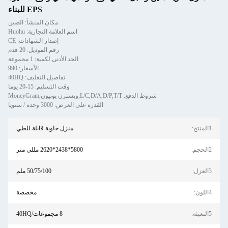
EPS للبناء
مكان المنشأ: الصين
اسم العلامة التجارية: Huohu
إصدار الشهادات: CE
رقم الموديل: 20 قدم
الحد الأدنى لكمية: 1 مجموعة
الأسعار: 990
تفاصيل التغليف: 40HQ
وقت التسليم: 15-20 يوما
شروط الدفع: L/C,D/A,D/P,T/T,ويسترن يونيون,MoneyGram
القدرة على العرض: 3000 وحدة / سنويا
1المنتج:
منزل حاوية قابلة للطي
2الحجم:
5800*2438*2620 مللي متر
3العزل:
50/75/100 ملم
4اللون:
مخصصة
5التعبئة:
8 مجموعات/40HQ