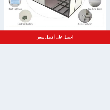
هيكل
احصل على أفضل سعر
Get a Quote
فولاذي
لوحة
الحائط
لون
الجدار
السقف
لوحة شطيرة EPS 50 مم / لوحة شطيرة من الصوف الصخري 0.326/0.376/0.426/0.476 مم من الصفيح الفولاذي
الباب
النافذة
باب منزلق من الألومنيوم، باب 
الأرضية
الكهرباء
مسبق