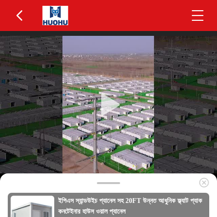
ইপিএস স্যান্ডউইচ প্যানেল সহ 20FT উন্নত আধুনিক ফ্ল্যাট প্যাক
কনটেইনার হাউস ওয়াল প্যানেল