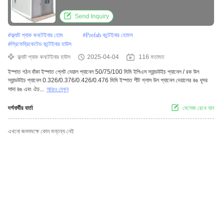
Send Inquiry
#
ফ্ল্যাট প্যাক কনটেইনার হোম
#
Prefab কন্টেইনার হোমস
#
প্রিফেব্রিকেটেড কন্টেইনার হাউস
ফ্ল্যাট প্যাক কনটেইনার হাউস
2025-04-04
116 মতামত
ইস্পাত গঠন বাঁকা ইস্পাত প্লেট দেয়াল প্যানেল 50/75/100 মিমি ইপিএস স্যান্ডউইচ প্যানেল / রক উল
স্যান্ডউইচ প্যানেল 0.326/0.376/0.426/0.476 মিমি ইস্পাত শীট গ্লাস উল প্যানেল দেয়ালের রঙ ধূসর
সাদা রঙ এবং ঐচ...
আরও দেখুন
দর্শনার্থীর বার্তা
মেসেজ রেখে যান
এখনো জনসমক্ষে কোন মন্তব্য নেই