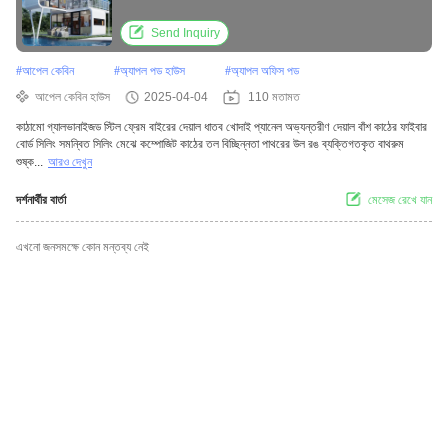
Send Inquiry
#
আপেল কেবিন
#
অ্যাপল পড হাউস
#
অ্যাপল অফিস পড
আপেল কেবিন হাউস
2025-04-04
110 মতামত
কাঠামো গ্যালভানাইজড স্টিল ফ্রেম বাইরের দেয়াল ধাতব খোদাই প্যানেল অভ্যন্তরীণ দেয়াল বাঁশ কাঠের ফাইবার
বোর্ড সিলিং সমন্বিত সিলিং মেঝে কম্পোজিট কাঠের তল বিচ্ছিন্নতা পাথরের উল রঙ ব্যক্তিগতকৃত বাথরুম
শুষ্ক...
আরও দেখুন
দর্শনার্থীর বার্তা
মেসেজ রেখে যান
এখনো জনসমক্ষে কোন মন্তব্য নেই