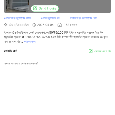
Send Inquiry
#
ভাঁজযোগ্য কন্টেইনার হাউস
#
ভাঁজ কন্টেইনার ঘর
#
ভাঁজযোগ্য কনটেইনার হোম
ভাঁজ কন্টেইনার হাউস
2025-04-04
168 মতামত
ইস্পাত গঠন বাঁকা ইস্পাত প্লেট দেয়াল প্যানেল 50/75/100 মিমি ইপিএস স্যান্ডউইচ প্যানেল / রক উল
স্যান্ডউইচ প্যানেল 0.326/0.376/0.426/0.476 মিমি ইস্পাত শীট গ্লাস উল প্যানেল দেয়ালের রঙ ধূসর
সাদা রঙ এবং ঐচ...
আরও দেখুন
দর্শনার্থীর বার্তা
মেসেজ রেখে যান
এখনো জনসমক্ষে কোন মন্তব্য নেই