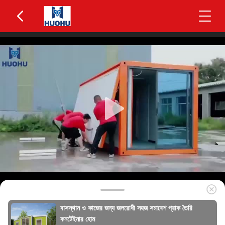
বাসস্থান ও কাজের জন্য জলরোধী সহজ সমাবেশ প্রাক তৈরি
কনটেইনার হোম