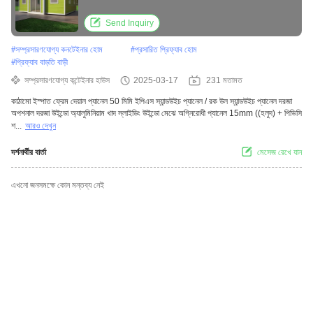
Send Inquiry
#
সম্প্রসারণযোগ্য কনটেইনার হোম
#
প্রসারিত প্রিফ্যাব হোম
#
প্রিফ্যাব বাড়তি বাড়ী
সম্প্রসারণযোগ্য কন্টেইনার হাউস
2025-03-17
231 মতামত
কাঠামো ইস্পাত ফ্রেম দেয়াল প্যানেল 50 মিমি ইপিএস স্যান্ডউইচ প্যানেল / রক উল স্যান্ডউইচ প্যানেল দরজা
অপশনাল দরজা উইন্ডো অ্যালুমিনিয়াম খাদ স্লাইডিং উইন্ডো মেঝে অগ্নিরোধী প্যানেল 15mm ((হলুদ) + পিভিসি
শ...
আরও দেখুন
দর্শনার্থীর বার্তা
মেসেজ রেখে যান
এখনো জনসমক্ষে কোন মন্তব্য নেই