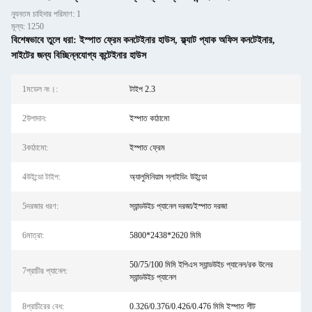
ন্যূনতম চাহিদার পরিমাণ: 1
মূল্য: 1250
বিশেষভাবে তুলে ধরা:
ইস্পাত ফ্রেম কনটেইনার হাউস
,
ফ্ল্যাট প্যাক অফিস কনটেইনার
,
সাইটের জন্য বিচ্ছিন্নযোগ্য কন্টেইনার হাউস
1মডেল নং।:
টাইপ 2.3
2উপাদান:
ইস্পাত কাঠামো
3কাঠামো:
ইস্পাত ফ্রেম
4উইন্ডো টাইপ:
অ্যালুমিনিয়াম স্লাইডিং উইন্ডো
5দরজার ধরণ:
স্যান্ডউইচ প্যানেল দরজা/ইস্পাত দরজা
6মাত্রা:
5800*2438*2620 মিমি
50/75/100 মিমি ইপিএস স্যান্ডউইচ প্যানেল/রক উলের
7প্রাচীর প্যানেল:
স্যান্ডউইচ প্যানেল
8প্রাচীরের বেধ:
0.326/0.376/0.426/0.476 মিমি ইস্পাত শীট