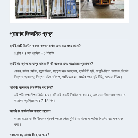
প্রায়শই জিজ্ঞাসিত প্রশ্ন
কন্টেইনারটি ইনস্টল করতে কতজন লোক এবং কত সময় লাগে?
৪ ঘন্টা + ৪ জন শ্রমিক = ১ ইউনিট
কন্টেইনার স্থাপনের জন্য আমার কী কী সরঞ্জাম এবং সরঞ্জামের প্রয়োজন?
ক্রেন, কাটার মেশিন, হ্যান্ড ড্রিল, ষড়ভুজ স্ক্রু ড্রাইভার, ইউটিলিটি ছুরি, অ্যান্টি-স্লিপ গ্লাভস, রিভেট
পিস্তল, গ্লাস গ্লু পিস্তল, টেপ পরিমাপ, মেডিকেল বক্স, মার্কার পেন, ফুট সিঁড়ি, লেভেল মিটার।
আপনার দ্রুততম লিড টাইম কত দিন?
এটি পরিমাণের উপর নির্ভর করে। যদি এটি একটি নিয়মিত আকার হয়, আমাদের সীসা সময় সাধারণত
আমানত প্রাপ্তির পরে 7-15 দিন।
আপনি রং কাস্টমাইজ করতে পারেন?
আমরা রঙের কাস্টমাইজেশন গ্রহণ করতে পেরে খুশি। আমাদের বাক্সগুলির নিয়মিত রঙ সাদা এবং
ধূসর।
সবচেয়ে বড় আকার কি হতে পারে?