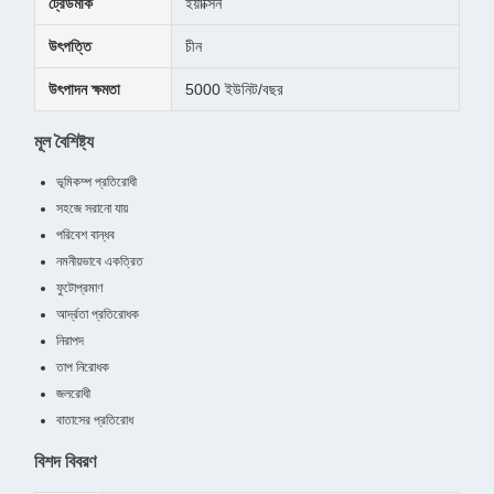
ট্রেডমার্ক
ইয়াক্সিন
উৎপত্তি
চীন
উৎপাদন ক্ষমতা
5000 ইউনিট/বছর
মূল বৈশিষ্ট্য
ভূমিকম্প প্রতিরোধী
সহজে সরানো যায়
পরিবেশ বান্ধব
নমনীয়ভাবে একত্রিত
ফুটোপ্রমাণ
আর্দ্রতা প্রতিরোধক
নিরাপদ
তাপ নিরোধক
জলরোধী
বাতাসের প্রতিরোধ
বিশদ বিবরণ