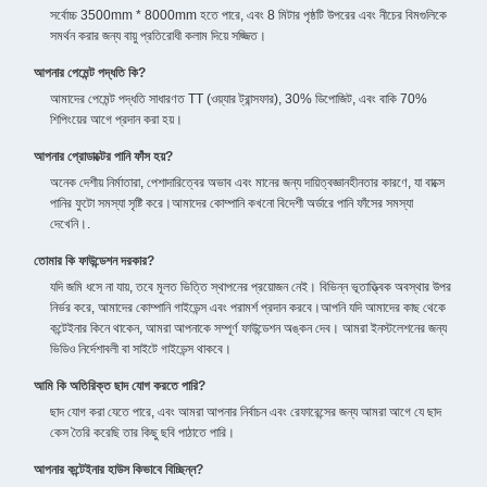
সর্বোচ্চ 3500mm * 8000mm হতে পারে, এবং 8 মিটার পৃষ্ঠটি উপরের এবং নীচের বিমগুলিকে
সমর্থন করার জন্য বায়ু প্রতিরোধী কলাম দিয়ে সজ্জিত।
আপনার পেমেন্ট পদ্ধতি কি?
আমাদের পেমেন্ট পদ্ধতি সাধারণত TT (ওয়্যার ট্রান্সফার), 30% ডিপোজিট, এবং বাকি 70%
শিপিংয়ের আগে প্রদান করা হয়।
আপনার প্রোডাক্টের পানি ফাঁস হয়?
অনেক দেশীয় নির্মাতারা, পেশাদারিত্বের অভাব এবং মানের জন্য দায়িত্বজ্ঞানহীনতার কারণে, যা বাক্সে
পানির ফুটো সমস্যা সৃষ্টি করে।আমাদের কোম্পানি কখনো বিদেশী অর্ডারে পানি ফাঁসের সমস্যা
দেখেনি।.
তোমার কি ফাউন্ডেশন দরকার?
যদি জমি ধসে না যায়, তবে মূলত ভিত্তি স্থাপনের প্রয়োজন নেই। বিভিন্ন ভূতাত্ত্বিক অবস্থার উপর
নির্ভর করে, আমাদের কোম্পানি গাইডেন্স এবং পরামর্শ প্রদান করবে।আপনি যদি আমাদের কাছ থেকে
কন্টেইনার কিনে থাকেন, আমরা আপনাকে সম্পূর্ণ ফাউন্ডেশন অঙ্কন দেব। আমরা ইনস্টলেশনের জন্য
ভিডিও নির্দেশাবলী বা সাইটে গাইডেন্স থাকবে।
আমি কি অতিরিক্ত ছাদ যোগ করতে পারি?
ছাদ যোগ করা যেতে পারে, এবং আমরা আপনার নির্বাচন এবং রেফারেন্সের জন্য আমরা আগে যে ছাদ
কেস তৈরি করেছি তার কিছু ছবি পাঠাতে পারি।
আপনার কন্টেইনার হাউস কিভাবে বিচ্ছিন্ন?