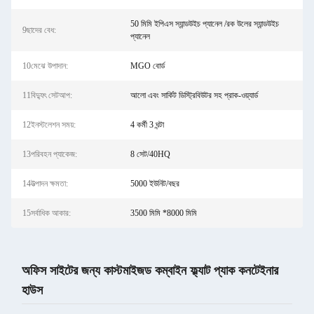
50 মিমি ইপিএস স্যান্ডউইচ প্যানেল /রক উলের স্যান্ডউইচ
9ছাদের বেধ:
প্যানেল
10মেঝে উপাদান:
MGO বোর্ড
11বিদ্যুৎ সেটআপ:
আলো এবং সার্কিট ডিস্ট্রিবিউটর সহ প্রাক-ওয়্যার্ড
12ইনস্টলেশন সময়:
4 কর্মী 3 ঘন্টা
13পরিবহন প্যাকেজ:
8 সেট/40HQ
14উত্পাদন ক্ষমতা:
5000 ইউনিট/বছর
15সর্বাধিক আকার:
3500 মিমি *8000 মিমি
অফিস সাইটের জন্য কাস্টমাইজড কম্বাইন ফ্ল্যাট প্যাক কনটেইনার
হাউস