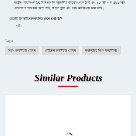
প্রাচীর প্যানেলগুলি 50 মিমি রক উল স্যান্ডউইচ প্যানেল থেকে তৈরি এবং 75 মিমি এবং 100 মিমি
বেধে আপগ্রেড করা যেতে পারে, যা চরম ঠান্ডা এবং গরম আবহাওয়ার জন্য ভাল।
মেঝেটা কি আইসোলেশন দিয়ে ঢেকে রাখা যায়?
- হ্যাঁ।
Tags:
শিপিং কনটেইনার হোমস
স্টোরেজ কনটেইনার হোমস
রূপান্তরিত শিপিং কনটেইনার
Similar Products