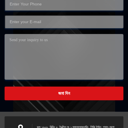
জমা দিন
রুম ১৬০৮, বিল্ডিং ৮, টংক্সিন নং ১ ম্যানুফ্যাকচারিং, শিজি টাউন, প্যানু জেলা,