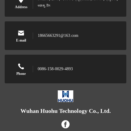
গুয়াংজু, চীন
Address
18665663291@163.com
E-mail
0086-158-0029-4893
Phone
Wuhan Huohu Technology Co., Ltd.