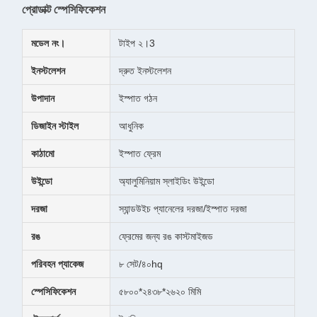
প্রোডাক্ট স্পেসিফিকেশন
মডেল নং।
টাইপ ২।3
ইনস্টলেশন
দ্রুত ইনস্টলেশন
উপাদান
ইস্পাত গঠন
ডিজাইন স্টাইল
আধুনিক
কাঠামো
ইস্পাত ফ্রেম
উইন্ডো
অ্যালুমিনিয়াম স্লাইডিং উইন্ডো
দরজা
স্যান্ডউইচ প্যানেলের দরজা/ইস্পাত দরজা
রঙ
ফ্রেমের জন্য রঙ কাস্টমাইজড
পরিবহন প্যাকেজ
৮ সেট/৪০hq
স্পেসিফিকেশন
৫৮০০*২৪৩৮*২৬২০ মিমি