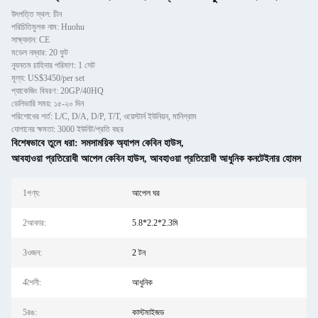
উৎপত্তি স্থল: চীন
পরিচিতিমুলক নাম: Huohu
সাক্ষ্যদান: CE
মডেল নম্বার: 20 ফুট
ন্যূনতম চাহিদার পরিমাণ: 1 সেট
মূল্য: US$3450/per set
প্যাকেজিং বিবরণ: 20GP/40HQ
ডেলিভারি সময়: ১৫-২০ দিন
পরিশোধের শর্ত: L/C, D/A, D/P, T/T, ওয়েস্টার্ন ইউনিয়ন, মানিগ্রাম
যোগানের ক্ষমতা: 3000 ইউনিট/প্রতি বছর
বিশেষভাবে তুলে ধরা:
সমসাময়িক অ্যাপল কেবিন হাউস
,
আবহাওয়া প্রতিরোধী আপেল কেবিন হাউস
,
আবহাওয়া প্রতিরোধী আধুনিক কনটেইনার হোমস
1পণ্য:
আপেল ঘর
2আকার:
5.8*2.2*2.3মি
3ওজন:
2 টন
4শৈলী:
আধুনিক
5রঙ:
কাস্টমাইজড