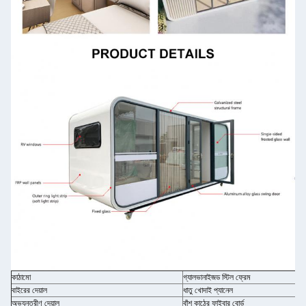
কাঠামো
গ্যালভানাইজড স্টিল ফ্রেম
বাইরের দেয়াল
ধাতু খোদাই প্যানেল
অভ্যন্তরীণ দেয়াল
বাঁশ কাঠের ফাইবার বোর্ড