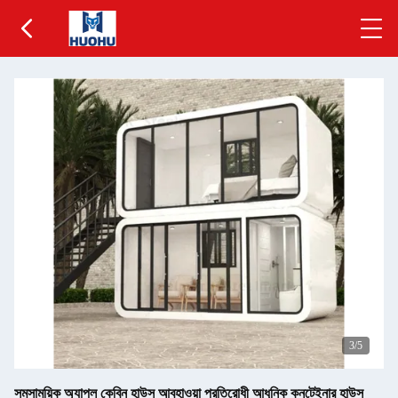
3
/5
সমসাময়িক অ্যাপল কেবিন হাউস আবহাওয়া প্রতিরোধী আধুনিক কনটেইনার হাউস