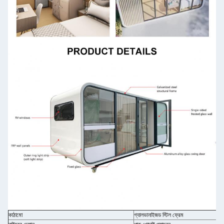
কাঠামো
গ্যালভানাইজড স্টিল ফ্রেম