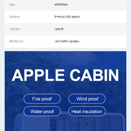
5রঙ:
কাস্টমাইজড
6কাঠামো:
ইস্পাতের তৈরি কাঠামো
7প্রয়োগ:
হোমস্টে
8ইনস্টলেশন:
কোন ইনস্টল প্রয়োজন