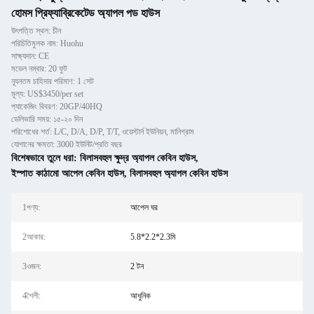
হোমস প্রিফ্যাব্রিকেটেড অ্যাপল পড হাউস
উৎপত্তি স্থল: চীন
পরিচিতিমুলক নাম: Huohu
সাক্ষ্যদান: CE
মডেল নম্বার: 20 ফুট
ন্যূনতম চাহিদার পরিমাণ: 1 সেট
মূল্য: US$3450/per set
প্যাকেজিং বিবরণ: 20GP/40HQ
ডেলিভারি সময়: ১৫-২০ দিন
পরিশোধের শর্ত: L/C, D/A, D/P, T/T, ওয়েস্টার্ন ইউনিয়ন, মানিগ্রাম
যোগানের ক্ষমতা: 3000 ইউনিট/প্রতি বছর
বিশেষভাবে তুলে ধরা:
বিলাসবহুল ক্ষুদ্র অ্যাপল কেবিন হাউস
,
ইস্পাত কাঠামো আপেল কেবিন হাউস
,
বিলাসবহুল অ্যাপল কেবিন হাউস
1পণ্য:
আপেল ঘর
2আকার:
5.8*2.2*2.3মি
3ওজন:
2 টন
4শৈলী:
আধুনিক