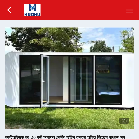
3
/5
কাস্টমাইজড রঙ 20 ফুট অ্যাপল কেবিন হাউস শুকনো-মলিত বিচ্ছেদ বাথরুম সহ