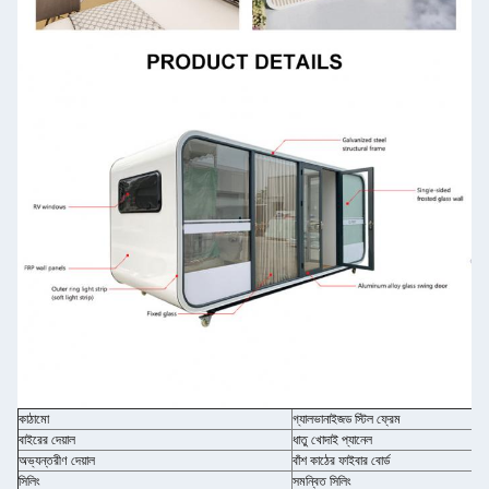
কাঠামো
গ্যালভানাইজড স্টিল ফ্রেম
বাইরের দেয়াল
ধাতু খোদাই প্যানেল
অভ্যন্তরীণ দেয়াল
বাঁশ কাঠের ফাইবার বোর্ড
সিলিং
সমন্বিত সিলিং