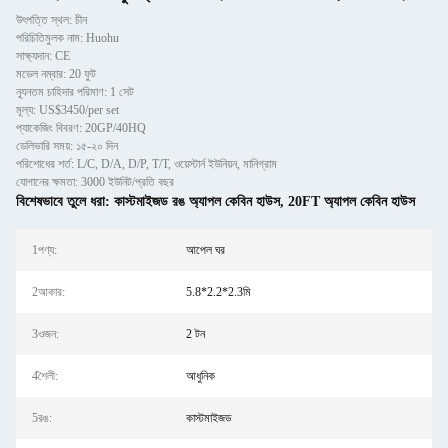
উৎপত্তি স্থল: চীন
পরিচিতিমুলক নাম: Huohu
সাক্ষ্যদান: CE
মডেল নম্বার: 20 ফুট
ন্যূনতম চাহিদার পরিমাণ: 1 সেট
মূল্য: US$3450/per set
প্যাকেজিং বিবরণ: 20GP/40HQ
ডেলিভারি সময়: ১৫-২০ দিন
পরিশোধের শর্ত: L/C, D/A, D/P, T/T, ওয়েস্টার্ন ইউনিয়ন, মানিগ্রাম
যোগানের ক্ষমতা: 3000 ইউনিট/প্রতি বছর
বিশেষভাবে তুলে ধরা:
কাস্টমাইজড রঙ অ্যাপল কেবিন হাউস
,
20FT অ্যাপল কেবিন হাউস
1পণ্য:
আপেল ঘর
2আকার:
5.8*2.2*2.3মি
3ওজন:
2 টন
4শৈলী:
আধুনিক
5রঙ:
কাস্টমাইজড