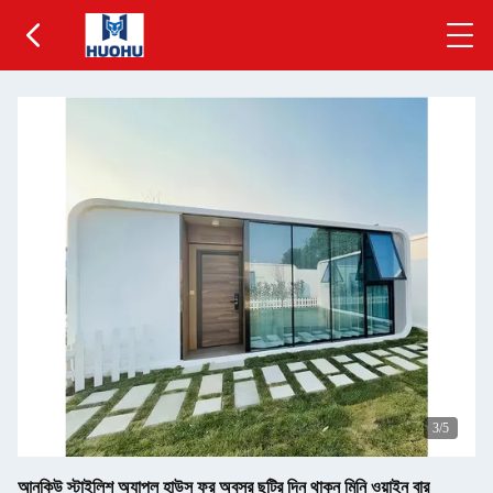
3
/5
আনকিউ স্টাইলিশ অ্যাপল হাউস ফর অবসর ছুটির দিন থাকুন মিনি ওয়াইন বার