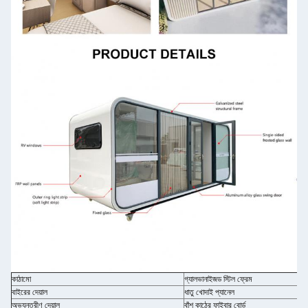
কাঠামো
গ্যালভানাইজড স্টিল ফ্রেম
বাইরের দেয়াল
ধাতু খোদাই প্যানেল
অভ্যন্তরীণ দেয়াল
বাঁশ কাঠের ফাইবার বোর্ড