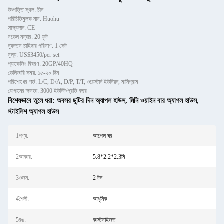
উৎপত্তি স্থল: চীন
পরিচিতিমুলক নাম: Huohu
সাক্ষ্যদান: CE
মডেল নম্বার: 20 ফুট
ন্যূনতম চাহিদার পরিমাণ: 1 সেট
মূল্য: US$3450/per set
প্যাকেজিং বিবরণ: 20GP/40HQ
ডেলিভারি সময়: ১৫-২০ দিন
পরিশোধের শর্ত: L/C, D/A, D/P, T/T, ওয়েস্টার্ন ইউনিয়ন, মানিগ্রাম
যোগানের ক্ষমতা: 3000 ইউনিট/প্রতি বছর
বিশেষভাবে তুলে ধরা:
অবসর ছুটির দিন অ্যাপল হাউস
,
মিনি ওয়াইন বার অ্যাপল হাউস
,
স্টাইলিশ অ্যাপল হাউস
1পণ্য:
আপেল ঘর
2আকার:
5.8*2.2*2.3মি
3ওজন:
2 টন
4শৈলী:
আধুনিক
5রঙ:
কাস্টমাইজড