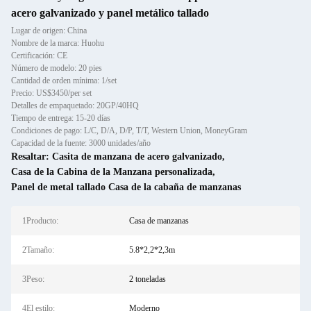
acero galvanizado y panel metálico tallado
Lugar de origen: China
Nombre de la marca: Huohu
Certificación: CE
Número de modelo: 20 pies
Cantidad de orden mínima: 1/set
Precio: US$3450/per set
Detalles de empaquetado: 20GP/40HQ
Tiempo de entrega: 15-20 días
Condiciones de pago: L/C, D/A, D/P, T/T, Western Union, MoneyGram
Capacidad de la fuente: 3000 unidades/año
Resaltar:
Casita de manzana de acero galvanizado
,
Casa de la Cabina de la Manzana personalizada
,
Panel de metal tallado Casa de la cabaña de manzanas
1Producto:
Casa de manzanas
2Tamaño:
5.8*2,2*2,3m
3Peso:
2 toneladas
4El estilo:
Moderno