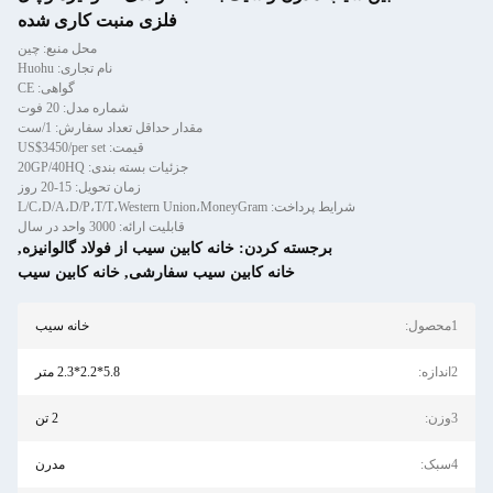
فلزی منبت کاری شده
محل منبع: چین
نام تجاری: Huohu
گواهی: CE
شماره مدل: 20 فوت
مقدار حداقل تعداد سفارش: 1/ست
قیمت: US$3450/per set
جزئیات بسته بندی: 20GP/40HQ
زمان تحویل: 15-20 روز
شرایط پرداخت: L/C،D/A،D/P،T/T،Western Union،MoneyGram
قابلیت ارائه: 3000 واحد در سال
برجسته کردن:
خانه کابین سیب از فولاد گالوانیزه
,
خانه کابین سیب سفارشی
,
خانه کابین سیب
1محصول:
خانه سیب
2اندازه:
5.8*2.2*2.3 متر
3وزن:
2 تن
4سبک:
مدرن