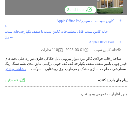
Send Inquiry
#
کابین سیب,خانه سیب,Apple Office Pod
#
خانه کابین سیب قابل تنظیم,خانه کابین سیب با سقف یکپارچه,خانه سیب
مدرن
Apple Office Pod
#
خانه کابین سیب
2025-03-01
110 نظرات
ساختار قاب فولادی گالوانیزه دیوار بیرونی پانل حکاکی فلزی دیوار داخلی تخته های
فیبر چوبی بامبو سقف سقف یکپارچه کف کف چوبی ترکیبی عایق بندی پشم سنگ رنگ
سفارشی حمام جداسازی خشک و مرطوب برق روشنایی + سوکت ...
مشاهده بیشتر
پیام های بازدید کننده
پيغام بذاريد
هنوز اظهارات عمومی وجود ندارد