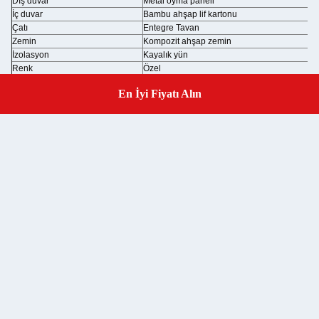
Dış duvar
Metal oyma paneli
İç duvar
Bambu ahşap lif kartonu
Çatı
Entegre Tavan
Zemin
Kompozit ahşap zemin
İzolasyon
Kayalık yün
Renk
Özel
Banyo
Kuru ıslak ayrıştırma
En İyi Fiyatı Alın
Get a Quote
Elektrik
Işık + Soket + Değiştirici