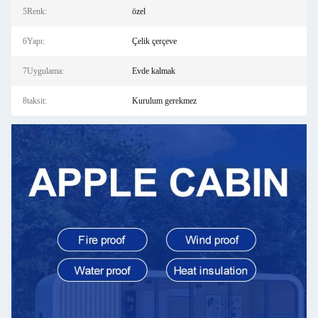
5Renk:
özel
6Yapı:
Çelik çerçeve
7Uygulama:
Evde kalmak
8taksit:
Kurulum gerekmez