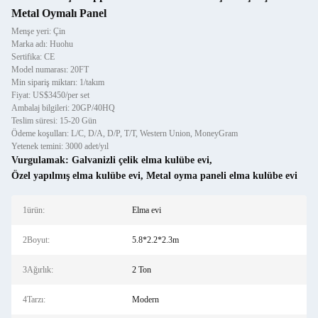
Metal Oymalı Panel
Menşe yeri: Çin
Marka adı: Huohu
Sertifika: CE
Model numarası: 20FT
Min sipariş miktarı: 1/takım
Fiyat: US$3450/per set
Ambalaj bilgileri: 20GP/40HQ
Teslim süresi: 15-20 Gün
Ödeme koşulları: L/C, D/A, D/P, T/T, Western Union, MoneyGram
Yetenek temini: 3000 adet/yıl
Vurgulamak:
Galvanizli çelik elma kulübe evi
,
Özel yapılmış elma kulübe evi
,
Metal oyma paneli elma kulübe evi
1ürün:
Elma evi
2Boyut:
5.8*2.2*2.3m
3Ağırlık:
2 Ton
4Tarzı:
Modern