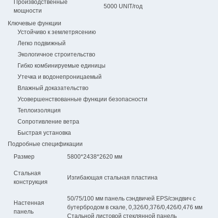
Производственные
5000 UNIT/год
мощности
Ключевые функции
Устойчиво к землетрясению
Легко подвижный
Экологичное строительство
Гибко комбинируемые единицы
Утечка и водонепроницаемый
Влажный доказательство
Усовершенствованные функции безопасности
Теплоизоляция
Сопротивление ветра
Быстрая установка
Подробные спецификации
Размер
5800*2438*2620 мм
Стальная
Изгибающая стальная пластина
конструкция
50/75/100 мм панель сэндвичей EPS/сэндвич с
Настенная
бутербродом в скале, 0,326/0,376/0,426/0,476 мм
панель
Стальной листовой стеклянной панель