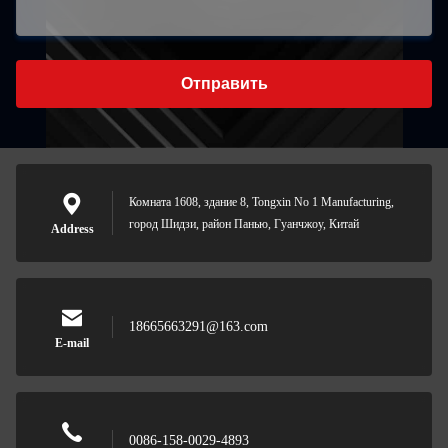
Отправить
Комната 1608, здание 8, Tongxin No 1 Manufacturing,
город Шидзи, район Панью, Гуанчжоу, Китай
Address
18665663291@163.com
E-mail
0086-158-0029-4893