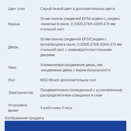
Цвет стен
Серый белый цвет и дополнительные цвета
50 мм панель сэндвичей EPS/сэндвич с сэндвич
Крыша
-панелью в скале, 0,326/0,376/0,426/0,476 мм
стальной лист
50 мм панель сэндвичей EPS/Сэндвич с
бутербродом в скале, 0,326/0,376/0,426/0,476 мм
Дверь
стальной лист с замком/дополнительными
дверями
Алюминиевая раздвижная дверь, пвк
Окно
-раздвижная дверь с баром безопасности
Пол
MGO Board /дополнительное пол
Предварительно проводенный с установленным
Электричество
распределителем освещения и схем
Установите
4 работника 3 часа
время
Изображения продукта