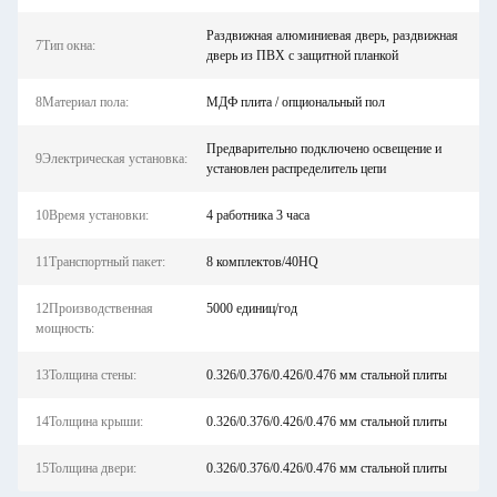
Раздвижная алюминиевая дверь, раздвижная
7Тип окна:
дверь из ПВХ с защитной планкой
8Материал пола:
МДФ плита / опциональный пол
Предварительно подключено освещение и
9Электрическая установка:
установлен распределитель цепи
10Время установки:
4 работника 3 часа
11Транспортный пакет:
8 комплектов/40HQ
12Производственная
5000 единиц/год
мощность:
13Толщина стены:
0.326/0.376/0.426/0.476 мм стальной плиты
14Толщина крыши:
0.326/0.376/0.426/0.476 мм стальной плиты
15Толщина двери:
0.326/0.376/0.426/0.476 мм стальной плиты