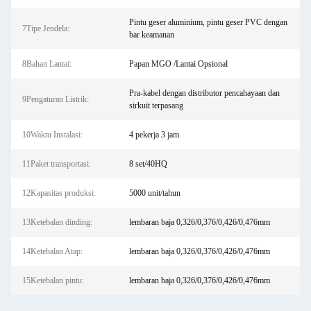
Pintu geser aluminium, pintu geser PVC dengan
7Tipe Jendela:
bar keamanan
8Bahan Lantai:
Papan MGO /Lantai Opsional
Pra-kabel dengan distributor pencahayaan dan
9Pengaturan Listrik:
sirkuit terpasang
10Waktu Instalasi:
4 pekerja 3 jam
11Paket transportasi:
8 set/40HQ
12Kapasitas produksi:
5000 unit/tahun
13Ketebalan dinding:
lembaran baja 0,326/0,376/0,426/0,476mm
14Ketebalan Atap:
lembaran baja 0,326/0,376/0,426/0,476mm
15Ketebalan pintu:
lembaran baja 0,326/0,376/0,426/0,476mm