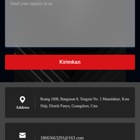
Kirimkan
Ruang 1608, Bangunan 8, Tongxin No. 1 Manufaktur, Kota
Shiji, Distrik Panyu, Guangzhou, Cina
Address
18665663291@163.com