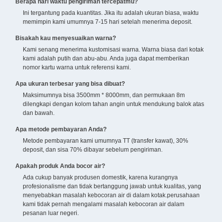
Berapa hari waktu pengiriman tercepatmu?
Ini tergantung pada kuantitas. Jika itu adalah ukuran biasa, waktu
memimpin kami umumnya 7-15 hari setelah menerima deposit.
Bisakah kau menyesuaikan warna?
Kami senang menerima kustomisasi warna. Warna biasa dari kotak
kami adalah putih dan abu-abu. Anda juga dapat memberikan
nomor kartu warna untuk referensi kami.
Apa ukuran terbesar yang bisa dibuat?
Maksimumnya bisa 3500mm * 8000mm, dan permukaan 8m
dilengkapi dengan kolom tahan angin untuk mendukung balok atas
dan bawah.
Apa metode pembayaran Anda?
Metode pembayaran kami umumnya TT (transfer kawat), 30%
deposit, dan sisa 70% dibayar sebelum pengiriman.
Apakah produk Anda bocor air?
Ada cukup banyak produsen domestik, karena kurangnya
profesionalisme dan tidak bertanggung jawab untuk kualitas, yang
menyebabkan masalah kebocoran air di dalam kotak.perusahaan
kami tidak pernah mengalami masalah kebocoran air dalam
pesanan luar negeri.