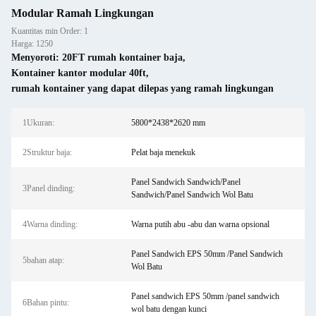
Modular Ramah Lingkungan
Kuantitas min Order: 1
Harga: 1250
Menyoroti:
20FT rumah kontainer baja
,
Kontainer kantor modular 40ft
,
rumah kontainer yang dapat dilepas yang ramah lingkungan
1Ukuran:
5800*2438*2620 mm
2Struktur baja:
Pelat baja menekuk
Panel Sandwich Sandwich/Panel
3Panel dinding:
Sandwich/Panel Sandwich Wol Batu
4Warna dinding:
Warna putih abu -abu dan warna opsional
Panel Sandwich EPS 50mm /Panel Sandwich
5bahan atap:
Wol Batu
Panel sandwich EPS 50mm /panel sandwich
6Bahan pintu:
wol batu dengan kunci