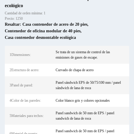
ecológico
Cantidad de orden mínima: 1
Precio: 1250
Resaltar:
Casa contenedor de acero de 20 pies
,
Contenedor de oficina modular de 40 pies
,
Casa contenedor desmontable ecológica
Se trata de un sistema de control de las
1Dimensiones:
emisiones de gases de escape.
2Estructura de acero:
Curvado de chapa de acero
Panel sándwich EPS de 50/75/100 mm / panel
3Panel de pared:
sándwich de lana de roca
4Color de las paredes:
Color blanco gris y colores opcionales
Panel sandwich de 50 mm de EPS / panel
5Materiales para techos:
sandwich de lana de roca
Panel sandwich de 50 mm de EPS / panel
6Material de puerta: