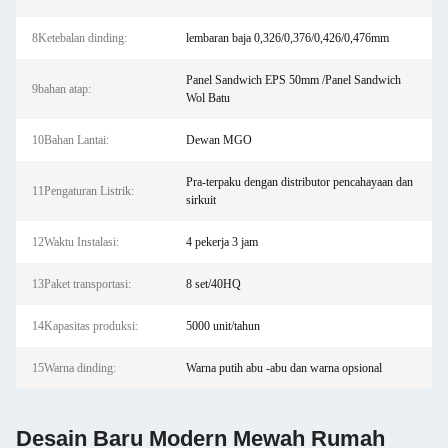
8Ketebalan dinding:
lembaran baja 0,326/0,376/0,426/0,476mm
Panel Sandwich EPS 50mm /Panel Sandwich
9bahan atap:
Wol Batu
10Bahan Lantai:
Dewan MGO
Pra-terpaku dengan distributor pencahayaan dan
11Pengaturan Listrik:
sirkuit
12Waktu Instalasi:
4 pekerja 3 jam
13Paket transportasi:
8 set/40HQ
14Kapasitas produksi:
5000 unit/tahun
15Warna dinding:
Warna putih abu -abu dan warna opsional
Desain Baru Modern Mewah Rumah