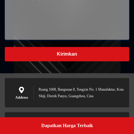
Kirimkan
Ruang 1608, Bangunan 8, Tongxin No. 1 Manufaktur, Kota
Shiji, Distrik Panyu, Guangzhou, Cina
Address
Dapatkan Harga Terbaik
Get a Quote
18665663291@163.com
E-mail