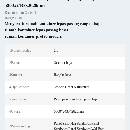
5800x2438x2620mm
Kuantitas min Order: 1
Harga: 1250
Menyoroti:
rumah kontainer lepas pasang rangka baja
,
rumah kontainer lepas pasang besar
,
rumah kontainer prefab modern
1Nomor model:
2.3
2Bahan:
Struktur baja
3Struktur:
Rangka baja
4Tipe Jendela:
Jendela Geser Aluminium
5Jenis pintu:
Pintu panel sandwich/pintu baja
6Ukuran:
5800*2438*2620mm
Panel Sandwich Sandwich/Panel
7Panel dinding:
Sandwich/Panel Sandwich Wol Batu