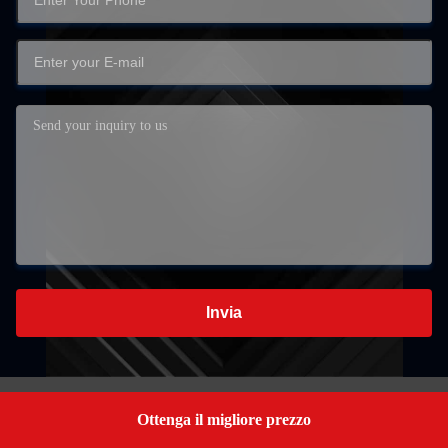
Invia
Ottenga il migliore prezzo
Get a Quote
Sala 1608, edificio 8, Tongxin No. 1 Manufacturing, città di