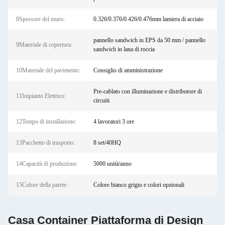
8Spessore del muro:
0.326/0.376/0.426/0.476mm lamiera di acciaio
pannello sandwich in EPS da 50 mm / pannello
9Materiale di copertura:
sandwich in lana di roccia
10Materiale del pavimento:
Consiglio di amministrazione
Pre-cablato con illuminazione e distributore di
11Impianto Elettrico:
circuiti
12Tempo di installazione:
4 lavoratori 3 ore
13Pacchetto di trasporto:
8 set/40HQ
14Capacità di produzione:
5000 unità/anno
15Colore della parete:
Colore bianco grigio e colori opzionali
Casa Container Piattaforma di Design