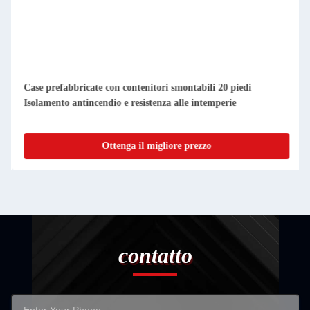
Case prefabbricate compatte e smontabili, facili da pulire e
impermeabili
Ottenga il migliore prezzo
contatto