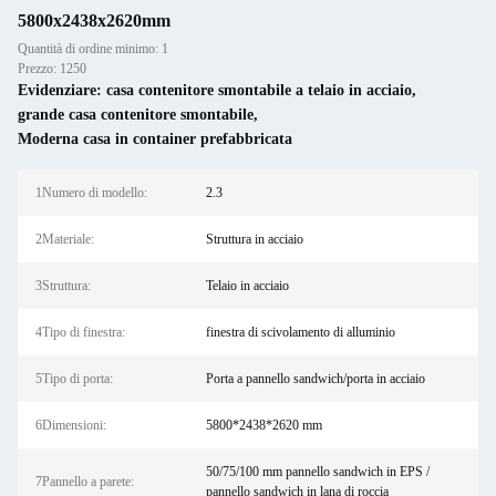
5800x2438x2620mm
Quantità di ordine minimo: 1
Prezzo: 1250
Evidenziare:
casa contenitore smontabile a telaio in acciaio
,
grande casa contenitore smontabile
,
Moderna casa in container prefabbricata
1Numero di modello:
2.3
2Materiale:
Struttura in acciaio
3Struttura:
Telaio in acciaio
4Tipo di finestra:
finestra di scivolamento di alluminio
5Tipo di porta:
Porta a pannello sandwich/porta in acciaio
6Dimensioni:
5800*2438*2620 mm
50/75/100 mm pannello sandwich in EPS /
7Pannello a parete:
pannello sandwich in lana di roccia