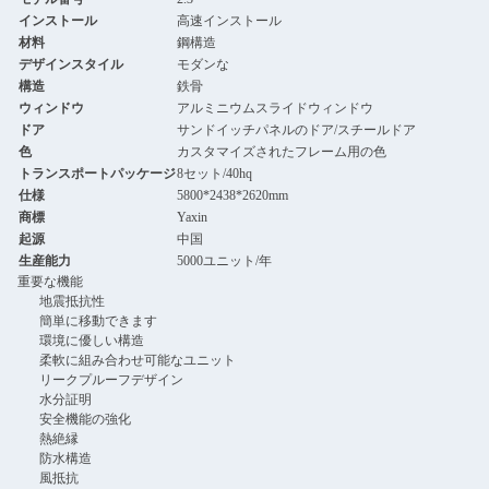
インストール
高速インストール
材料
鋼構造
デザインスタイル
モダンな
構造
鉄骨
ウィンドウ
アルミニウムスライドウィンドウ
ドア
サンドイッチパネルのドア/スチールドア
色
カスタマイズされたフレーム用の色
トランスポートパッケージ
8セット/40hq
仕様
5800*2438*2620mm
商標
Yaxin
起源
中国
生産能力
5000ユニット/年
重要な機能
地震抵抗性
簡単に移動できます
環境に優しい構造
柔軟に組み合わせ可能なユニット
リークプルーフデザイン
水分証明
安全機能の強化
熱絶縁
防水構造
風抵抗