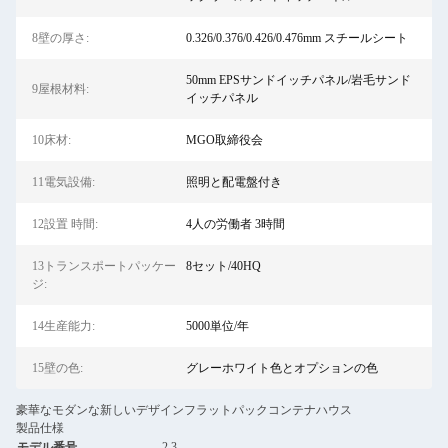
8壁の厚さ:
0.326/0.376/0.426/0.476mm スチールシート
50mm EPSサンドイッチパネル/岩毛サンド
9屋根材料:
イッチパネル
10床材:
MGO取締役会
11電気設備:
照明と配電盤付き
12設置 時間:
4人の労働者 3時間
13トランスポートパッケー
8セット/40HQ
ジ:
14生産能力:
5000単位/年
15壁の色:
グレーホワイト色とオプションの色
豪華なモダンな新しいデザインフラットパックコンテナハウス
製品仕様
モデル番号
2.3