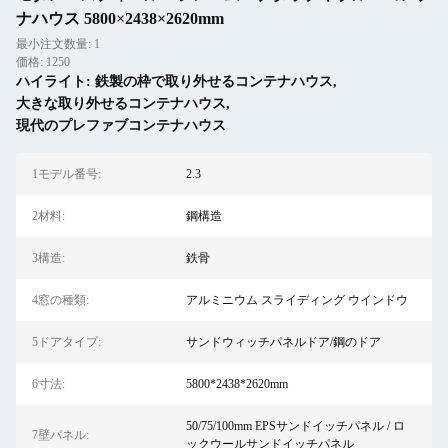
ナハウス 5800×2438×2620mm
最小注文数量: 1
価格: 1250
ハイライト:
鉄製の枠で取り外せるコンテナハウス
,
大きな取り外せるコンテナハウス
,
現代のプレファブコンテナハウス
1モデル番号:
2.3
2材料:
鋼構造
3構造:
鉄骨
4窓の種類:
アルミニウム スライディング ウインドウ
5ドアタイプ:
サンドウィッチパネルドア/鋼のドア
6寸法:
5800*2438*2620mm
50/75/100mm EPSサンドイッチパネル / ロ
7壁パネル:
ックウールサンドイッチパネル