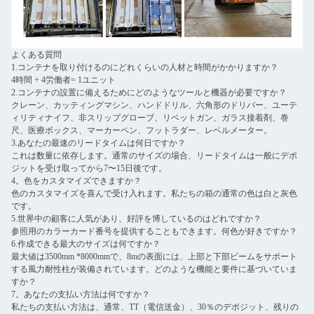
よくある質問
1.コンテナを取り付けるのにどれくらいの人材と時間がかかりますか？
4時間 + 4労働者= 1ユニット
2.コンテナの設置に備えるためにどのようなツールと機器が必要ですか？
クレーン、カッティングマシン、ハンドドリル、六角形のドリバー、ユーテ
ィリティナイフ、非スリップグローブ、リベットガン、ガラス接着剤、巻
尺、医療ボックス、マーカーペン、フットラダー、レベルメーター。
3.あなたの最速のリードタイムは何日ですか？
これは数量に依存します。通常のサイズの場合、リードタイムは一般にデポ
ジットを受け取ってから7〜15日後です。
4。色をカスタマイズできますか？
色のカスタマイズを喜んで受け入れます。私たちの箱の通常の色は白と灰色
です。
5.世界中の顧客に人気があり、好評を博しているのはどれですか？
参照用のカラーカード番号を提供することもできます。何色が好きですか？
6.作成できる最大のサイズは何ですか？
最大値は3500mm *8000mmで、8mの表面には、上部と下部ビームをサポート
する風力耐性柱が装備されています。どのような機能と要件に基づいていま
すか？
7。あなたの支払い方法は何ですか？
私たちの支払い方法は、通常、TT（電信送金）、30％のデポジット、残りの