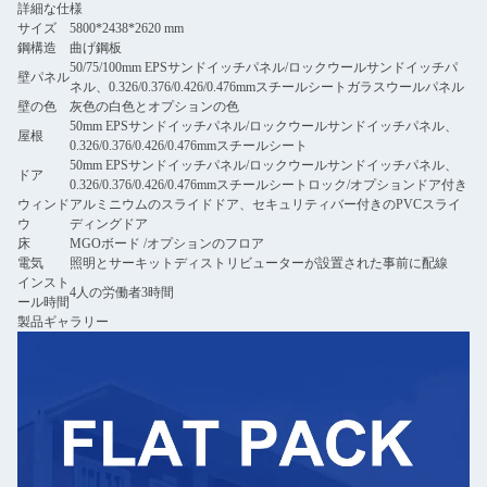
詳細な仕様
サイズ
5800*2438*2620 mm
鋼構造
曲げ鋼板
50/75/100mm EPSサンドイッチパネル/ロックウールサンドイッチパ
壁パネル
ネル、0.326/0.376/0.426/0.476mmスチールシートガラスウールパネル
壁の色
灰色の白色とオプションの色
50mm EPSサンドイッチパネル/ロックウールサンドイッチパネル、
屋根
0.326/0.376/0.426/0.476mmスチールシート
50mm EPSサンドイッチパネル/ロックウールサンドイッチパネル、
ドア
0.326/0.376/0.426/0.476mmスチールシートロック/オプションドア付き
ウィンド
アルミニウムのスライドドア、セキュリティバー付きのPVCスライ
ウ
ディングドア
床
MGOボード /オプションのフロア
電気
照明とサーキットディストリビューターが設置された事前に配線
インスト
4人の労働者3時間
ール時間
製品ギャラリー