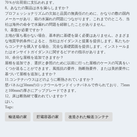
70％が出荷前に支払われます。
8。あなたの製品は水を漏らしますか？
プロフェッショナリズムの欠如と品質の無責任のために、かなりの数の国内
メーカーがあり、箱の水漏れの問題につながります。これまでのところ、当
社は海外の命令で水漏れの問題を経験したことがありません。
9。基盤が必要ですか？
土地が落ち着かない場合、基本的に基礎を築く必要はありません。さまざま
な地質学的条件によると、当社はガイダンスと提案を提供します。私たちか
らコンテナを購入する場合、完全な基礎図面を提供します。インストールま
たはオンサイトガイダンスに関するビデオの指示があります。
10。余分な屋根を追加できますか？
屋根を追加でき、選択と参照のために以前に行った屋根のケースの写真をい
くつか送ることができます。風抵抗の要件、熱断熱要件、または美的要件に
基づいて屋根を追加しますか？
11.コンテナハウスはどのように断熱されていますか？
壁パネルは50mmのロックウールサンドイッチパネルで作られており、75mm
と100mmの厚さにアップグレードできます。
12。床は断熱材で覆われていますか？
はい。
Tags:
輸送箱の家
貯蔵容器の家
改造された輸送コンテナ