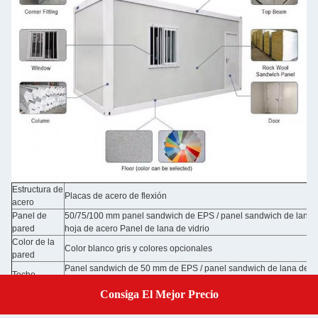
Estructura de
Placas de acero de flexión
acero
Panel de
50/75/100 mm panel sandwich de EPS / panel sandwich de lana 
pared
hoja de acero Panel de lana de vidrio
Color de la
Color blanco gris y colores opcionales
pared
Panel sandwich de 50 mm de EPS / panel sandwich de lana de r
Techo
chapa de acero
Consiga El Mejor Precio
Panel sandwich de 50 mm de EPS / panel sandwich de lana de r
Get A Quote
Puerta
chapa de acero con cerradura / puertas opcionales