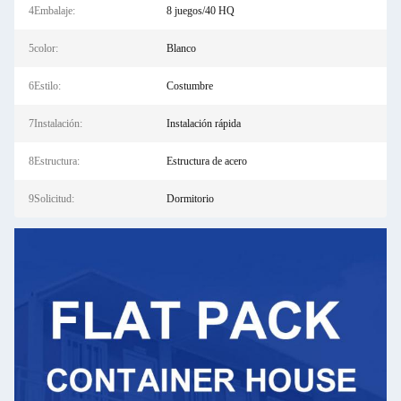
4Embalaje:
8 juegos/40 HQ
5color:
Blanco
6Estilo:
Costumbre
7Instalación:
Instalación rápida
8Estructura:
Estructura de acero
9Solicitud:
Dormitorio