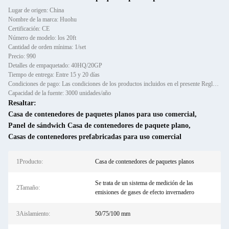
Lugar de origen: China
Nombre de la marca: Huohu
Certificación: CE
Número de modelo: los 20ft
Cantidad de orden mínima: 1/set
Precio: 990
Detalles de empaquetado: 40HQ/20GP
Tiempo de entrega: Entre 15 y 20 días
Condiciones de pago: Las condiciones de los productos incluidos en el presente Reglamento son las siguientes:
Capacidad de la fuente: 3000 unidades/año
Resaltar:
Casa de contenedores de paquetes planos para uso comercial
,
Panel de sándwich Casa de contenedores de paquete plano
,
Casas de contenedores prefabricadas para uso comercial
1Producto:
Casa de contenedores de paquetes planos
Se trata de un sistema de medición de las
2Tamaño:
emisiones de gases de efecto invernadero
3Aislamiento:
50/75/100 mm