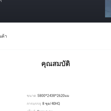
า
นค้า
คุณสมบัติ
ขนาด:
5800*2438*2620มม
การบรรจุ:
8 ชุด/40HQ