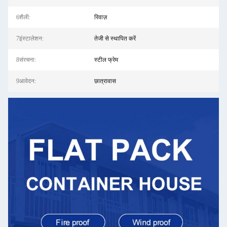
6शैली:
रिवाज़
7इंस्टालेशन:
तेजी से स्थापित करें
8संरचना:
स्टील फ्रेम
9आवेदन:
छात्रावास