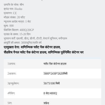
उत्पत्ति के प्लेस: चीन
ब्रांड नाम: Huohu
प्रमाणन: CE
मॉडल संख्या: 20 फीट
न्यूनतम आदेश मात्रा: 1 सेट
मूल्य: 990
पैकेजिंग विवरण: 40HQ/20GP
प्रसव के समय: 15-20 दिन
भुगतान शर्तें: एल/सी, डी/ए, डी/पी, टी/टी, वेस्टर्न यूनियन, मनीग्राम
आपूर्ति की क्षमता: 3000यूनिट/प्रति वर्ष
प्रमुखता देना:
वाणिज्यिक फ्लैट पैक कंटेनर हाउस
,
सैंडविच पैनल फ्लैट पैक कंटेनर हाउस
,
वाणिज्यिक पूर्वनिर्मित कंटेनर घर
1उत्पाद:
फ्लैट पैक कंटेनर हाउस
2आकार:
5800*2438*2620मिमी
3इन्सुलेशन:
50/75/100 मिमी
4पैकिंग:
8 सेट/40HQ
5रंग:
सफ़ेद