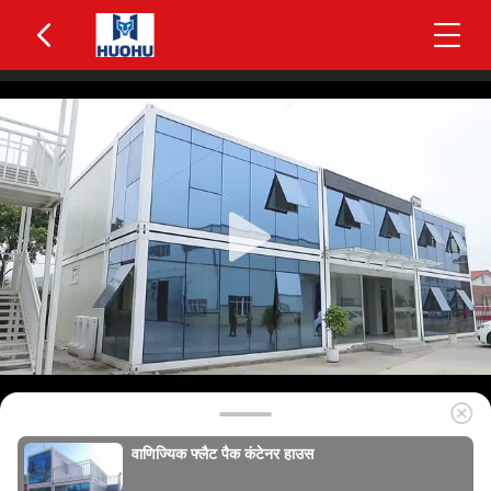
वाणिज्यिक फ्लैट पैक कंटेनर हाउस