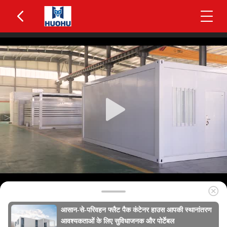
आसान-से-परिवहन फ्लैट पैक कंटेनर हाउस आपकी स्थानांतरण
आवश्यकताओं के लिए सुविधाजनक और पोर्टेबल