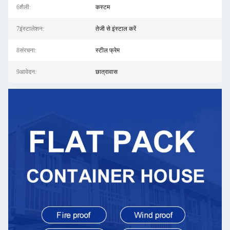
6शैली:
कस्टम
7इंस्टालेशन:
तेजी से इंस्टाल करें
8संरचना:
स्टील फ्रेम
9आवेदन:
छात्रावास