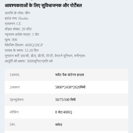
आवश्यकताओं के लिए सुविधाजनक और पोर्टेबल
उत्पत्ति के प्लेस: चीन
ब्रांड नाम: Huohu
प्रमाणन: CE
मॉडल संख्या: 20 फीट
न्यूनतम आदेश मात्रा: 1 सेट
मूल्य: 990
पैकेजिंग विवरण: 40HQ/20GP
प्रसव के समय: 15-20 दिन
भुगतान शर्तें: एल/सी, डी/ए, डी/पी, टी/टी, वेस्टर्न यूनियन, मनीग्राम
आपूर्ति की क्षमता: 3000यूनिट/प्रति वर्ष
1उत्पाद:
फ्लैट पैक कंटेनर हाउस
2आकार:
5800*2438*2620मिमी
3इन्सुलेशन:
50/75/100 मिमी
4पैकिंग:
8 सेट/40HQ
5रंग:
सफेद