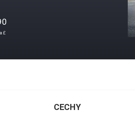
90
a £
CECHY