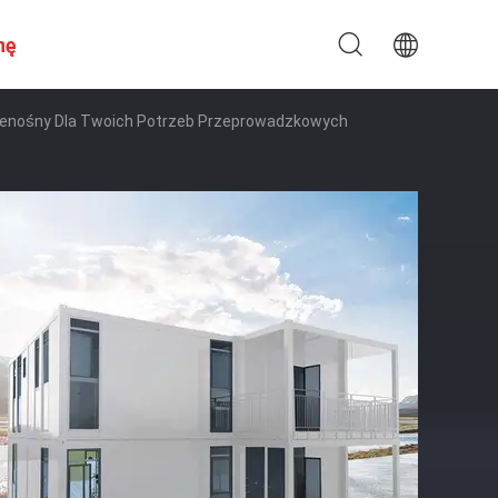
nę
rzenośny Dla Twoich Potrzeb Przeprowadzkowych