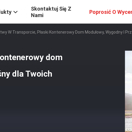
Skontaktuj Się Z
dukty
Poprosić O Wyce
Nami
twy W Transporcie, Płaski Kontenerowy Dom Modułowy, Wygodny I P
 kontenerowy dom
ny dla Twoich