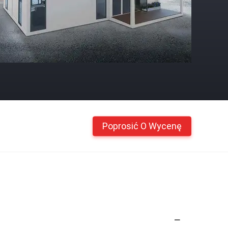
Poprosić O Wycenę