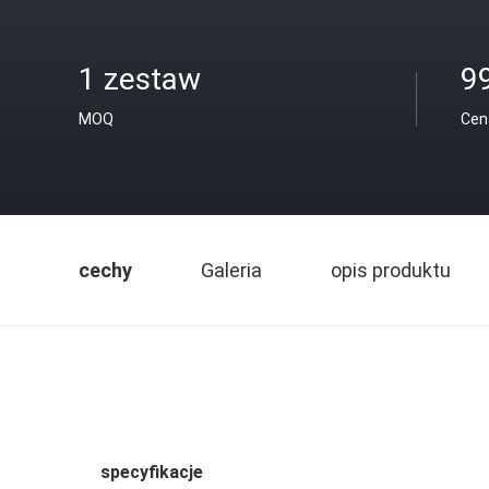
1 zestaw
9
MOQ
Cen
cechy
Galeria
opis produktu
specyfikacje