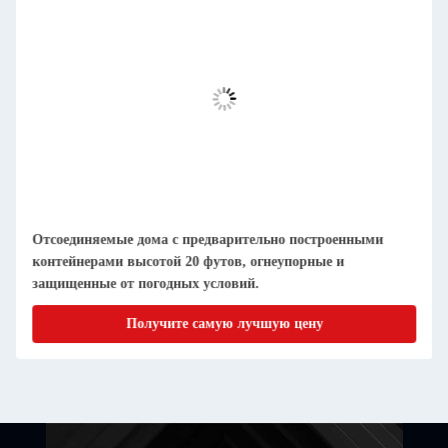
е дома с предварительно построенными
Компактные, съемн
 высотой 20 футов, огнеупорные и
очищаемые и пыле
т погодных условий.
Получите самую лучшую цену
Пол