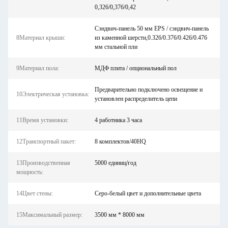
0,326/0,376/0,42
Сэндвич-панель 50 мм EPS / сэндвич-панель
8Материал крыши:
из каменной шерсти,0.326/0.376/0.426/0.476
мм стальной пли
9Материал пола:
МДФ плита / опциональный пол
Предварительно подключено освещение и
10Электрическая установка:
установлен распределитель цепи
11Время установки:
4 работника 3 часа
12Транспортный пакет:
8 комплектов/40HQ
13Производственная
5000 единиц/год
мощность:
14Цвет стены:
Серо-белый цвет и дополнительные цвета
15Максимальный размер:
3500 мм * 8000 мм