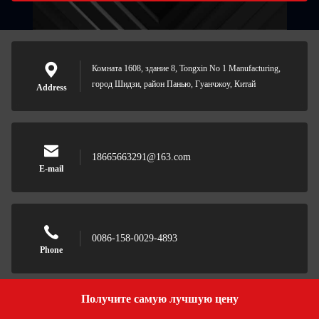
Комната 1608, здание 8, Tongxin No 1 Manufacturing,
город Шидзи, район Панью, Гуанчжоу, Китай
Address
18665663291@163.com
E-mail
0086-158-0029-4893
Phone
Получите самую лучшую цену
Get a Quote