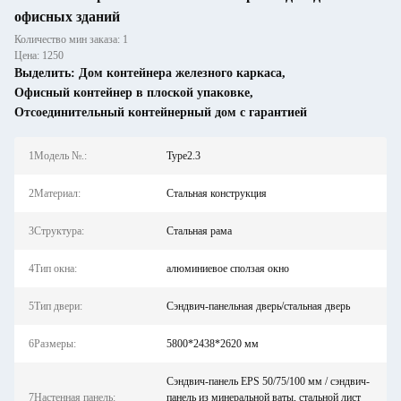
офисных зданий
Количество мин заказа: 1
Цена: 1250
Выделить:
Дом контейнера железного каркаса
,
Офисный контейнер в плоской упаковке
,
Отсоединительный контейнерный дом с гарантией
1Модель №.:
Type2.3
2Материал:
Стальная конструкция
3Структура:
Стальная рама
4Тип окна:
алюминиевое сползая окно
5Тип двери:
Сэндвич-панельная дверь/стальная дверь
6Размеры:
5800*2438*2620 мм
Сэндвич-панель EPS 50/75/100 мм / сэндвич-
7Настенная панель:
панель из минеральной ваты, стальной лист