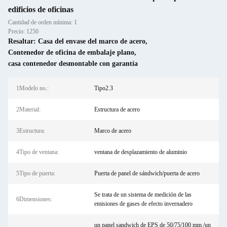
edificios de oficinas
Cantidad de orden mínima: 1
Precio: 1250
Resaltar:
Casa del envase del marco de acero
,
Contenedor de oficina de embalaje plano
,
casa contenedor desmontable con garantía
1Modelo no.:
Tipo2.3
2Material:
Estructura de acero
3Estructura:
Marco de acero
4Tipo de ventana:
ventana de desplazamiento de aluminio
5Tipo de puerta:
Puerta de panel de sándwich/puerta de acero
Se trata de un sistema de medición de las
6Dimensiones:
emisiones de gases de efecto invernadero
un panel sandwich de EPS de 50/75/100 mm /un