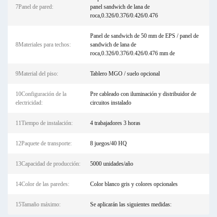
7Panel de pared:
panel sandwich de lana de
roca,0.326/0.376/0.426/0.476
Panel de sandwich de 50 mm de EPS / panel de
8Materiales para techos:
sandwich de lana de
roca,0.326/0.376/0.426/0.476 mm de
9Material del piso:
Tablero MGO / suelo opcional
10Configuración de la
Pre cableado con iluminación y distribuidor de
electricidad:
circuitos instalado
11Tiempo de instalación:
4 trabajadores 3 horas
12Paquete de transporte:
8 juegos/40 HQ
13Capacidad de producción:
5000 unidades/año
14Color de las paredes:
Color blanco gris y colores opcionales
15Tamaño máximo:
Se aplicarán las siguientes medidas: