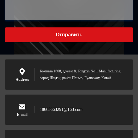
Отправить
Комната 1608, здание 8, Tongxin No 1 Manufacturing,
город Шидзи, район Панью, Гуанчжоу, Китай
Address
18665663291@163.com
E-mail