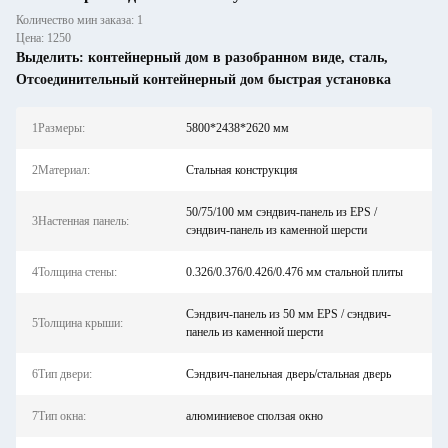
Количество мин заказа: 1
Цена: 1250
Выделить:
контейнерный дом в разобранном виде
,
сталь
,
Отсоединительный контейнерный дом быстрая установка
1Размеры:
5800*2438*2620 мм
2Материал:
Стальная конструкция
50/75/100 мм сэндвич-панель из EPS /
3Настенная панель:
сэндвич-панель из каменной шерсти
4Толщина стены:
0.326/0.376/0.426/0.476 мм стальной плиты
Сэндвич-панель из 50 мм EPS / сэндвич-
5Толщина крыши:
панель из каменной шерсти
6Тип двери:
Сэндвич-панельная дверь/стальная дверь
7Тип окна:
алюминиевое сползая окно