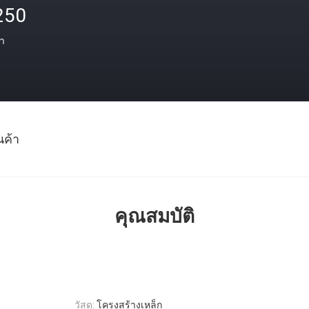
250
า
นค้า
คุณสมบัติ
วัสดุ:
โครงสร้างเหล็ก